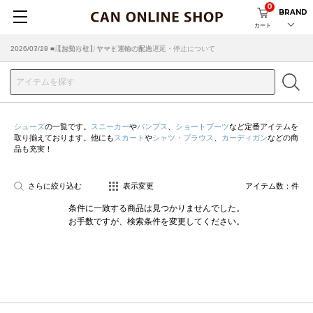
0
BRAND
カート
2026/07/29 ■【お知らせ】ヤマト運輸の配送遅延・停止について
2026/03/18 ■店舗受け取りサービスのご案内
シューズ
の一覧です。
スニーカー
や
パンプス
、
ショートブーツ
など定番アイテムを
取り揃えております。他にも
スカート
や
シャツ・ブラウス
、
カーディガン
などの商
品も充実！
さらに絞り込む
表示変更
アイテム数：
件
条件に一致する商品は見つかりませんでした。
お手数ですが、検索条件を変更してください。