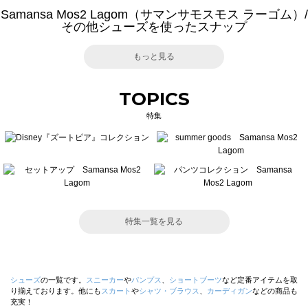
Samansa Mos2 Lagom（サマンサモスモス ラーゴム）/
その他シューズを使ったスナップ
もっと見る
TOPICS
特集
特集一覧を見る
シューズ
の一覧です。
スニーカー
や
パンプス
、
ショートブーツ
など定番アイテムを取
り揃えております。他にも
スカート
や
シャツ・ブラウス
、
カーディガン
などの商品も
充実！