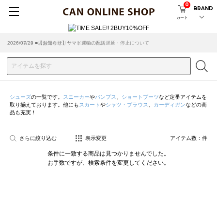
0
BRAND
カート
2026/07/29 ■【お知らせ】ヤマト運輸の配送遅延・停止について
2026/03/18 ■店舗受け取りサービスのご案内
シューズ
の一覧です。
スニーカー
や
パンプス
、
ショートブーツ
など定番アイテムを
取り揃えております。他にも
スカート
や
シャツ・ブラウス
、
カーディガン
などの商
品も充実！
さらに絞り込む
表示変更
アイテム数：
件
条件に一致する商品は見つかりませんでした。
お手数ですが、検索条件を変更してください。