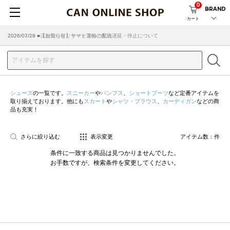
0
BRAND
カート
2026/07/29 ■【お知らせ】ヤマト運輸の配送遅延・停止について
2026/03/18 ■店舗受け取りサービスのご案内
シューズ
の一覧です。
スニーカー
や
パンプス
、
ショートブーツ
など定番アイテムを
取り揃えております。他にも
スカート
や
シャツ・ブラウス
、
カーディガン
などの商
品も充実！
さらに絞り込む
表示変更
アイテム数：
件
条件に一致する商品は見つかりませんでした。
お手数ですが、検索条件を変更してください。