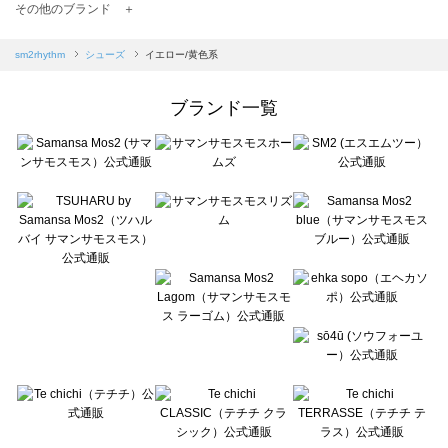
TSUHARU by Samansa Mos2（ツハルバイサマンサモスモス）のシューズ一覧
その他のブランド ＋
sm2rhythm（サマンサモスモス リズム）のシューズ一覧
Samansa Mos2 blue（サマンサモスモス ブルー）のシューズ一覧
sm2rhythm
シューズ
イエロー/黄色系
Samansa Mos2 Lagom（サマンサモスモス ラーゴム）のシューズ一覧
ehka sopo（エヘカソポ）のシューズ一覧
ブランド一覧
sō4ū（ソウフォーユー）のシューズ一覧
Te chichi（テチチ）のシューズ一覧
Te chichi CLASSIC（テチチ クラシック）のシューズ一覧
Te chichi TERRASSE（テチチ テラス）のシューズ一覧
Lugnoncure（ルノンキュール）のシューズ一覧
BETTY'S BLUE（べティーズブルー）のシューズ一覧
Wpc.（ワールドパーティー）のシューズ一覧