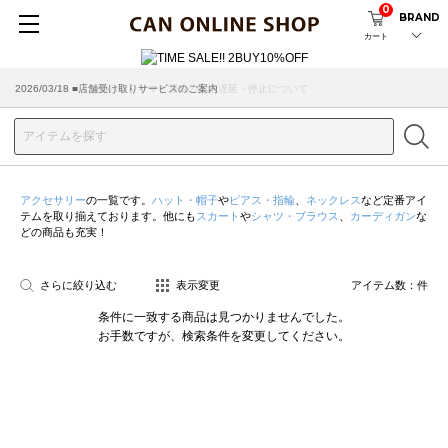
0
BRAND
カート
2026/07/29 ■【お知らせ】ヤマト運輸の配送遅延・停止について
2026/03/18 ■店舗受け取りサービスのご案内
アクセサリー
の一覧です。
ハット・帽子
や
ピアス・指輪
、
ネックレス
など定番アイ
テムを取り揃えております。他にも
スカート
や
シャツ・ブラウス
、
カーディガン
な
どの商品も充実！
さらに絞り込む
表示変更
アイテム数：
件
条件に一致する商品は見つかりませんでした。
お手数ですが、検索条件を変更してください。