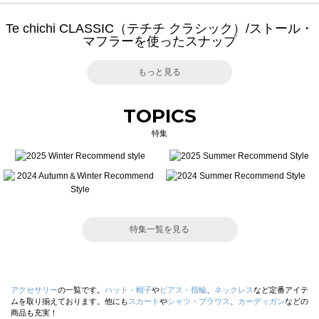
Te chichi CLASSIC（テチチ クラシック）/ストール・
マフラーを使ったスナップ
もっと見る
TOPICS
特集
特集一覧を見る
アクセサリー
の一覧です。
ハット・帽子
や
ピアス・指輪
、
ネックレス
など定番アイテ
ムを取り揃えております。他にも
スカート
や
シャツ・ブラウス
、
カーディガン
などの
商品も充実！