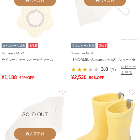
タイムセール対象
SALE
タイムセール対象
SALE
Samansa Mos2
Samansa Mos2
デイジーモチーフポーチチャーム
【MOOMIN×Samansa Mos2】ショート傘
レビュー
3.0
（1）
を見る
¥1,188
¥2,530
-60%OFF-
-50%OFF-
お気に入り
SOLD OUT
再入荷受付