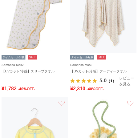
タイムセール対象
SALE
タイムセール対象
SALE
Samansa Mos2
Samansa Mos2
【UVカット/冷感】スリーブタオル
【UVカット/冷感】フーディータオル
レビュー
5.0
（1）
を見る
¥1,782
¥2,310
-40%OFF-
-40%OFF-
お気に入り