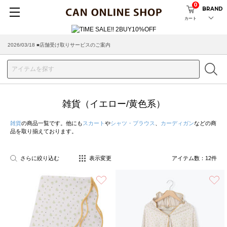
0
BRAND
カート
2026/03/18 ■店舗受け取りサービスのご案内
雑貨（イエロー/黄色系）
雑貨
の商品一覧です。他にも
スカート
や
シャツ・ブラウス
、
カーディガン
などの商
品を取り揃えております。
さらに絞り込む
表示変更
アイテム数：
12
件
お気に入り