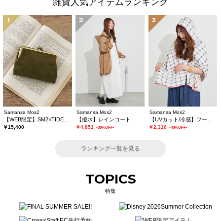
雑貨人気アイテムランキング
1
2
3
Samansa Mos2
Samansa Mos2
Samansa Mos2
【WEB限定】SM2×TIDEWAY 二つ折りがま口財布
【撥水】レインコート
【UVカット/冷感】フーディータオル
￥15,400
￥4,851
￥2,310
-30%OFF-
-40%OFF-
ランキング一覧を見る
TOPICS
特集