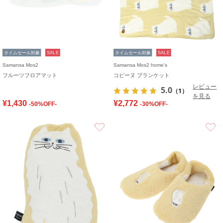
タイムセール対象
SALE
タイムセール対象
SALE
Samansa Mos2
Samansa Mos2 home's
フルーツフロアマット
コピーヌ ブランケット
レビュー
5.0
（1）
を見る
¥1,430
¥2,772
-50%OFF-
-30%OFF-
お気に入り