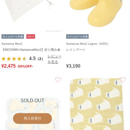
タイムセール対象
SALE
タイムセール対象
Samansa Mos2
Samansa Mos2 Lagom（KIDS）
【MOOMIN×SamansaMos2】折り畳み傘
レインブーツ
レビュー
4.5
（2）
を見る
¥2,475
¥3,190
-50%OFF-
お気に入り
SOLD OUT
再入荷受付