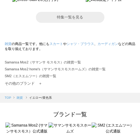
特集一覧を見る
雑貨
の商品一覧です。他にも
スカート
や
シャツ・ブラウス
、
カーディガン
などの商品
を取り揃えております。
Samansa Mos2（サマンサ モスモス）の雑貨一覧
Samansa Mos2 home's（サマンサモスモスホームズ）の雑貨一覧
SM2（エスエムツー）の雑貨一覧
TSUHARU by Samansa Mos2（ツハルバイサマンサモスモス）の雑貨一覧
その他のブランド ＋
sm2rhythm（サマンサモスモス リズム）の雑貨一覧
Samansa Mos2 blue（サマンサモスモス ブルー）の雑貨一覧
TOP
雑貨
イエロー/黄色系
Samansa Mos2 Lagom（サマンサモスモス ラーゴム）の雑貨一覧
ehka sopo（エヘカソポ）の雑貨一覧
ブランド一覧
sō4ū（ソウフォーユー）の雑貨一覧
Te chichi（テチチ）の雑貨一覧
Te chichi CLASSIC（テチチ クラシック）の雑貨一覧
Te chichi TERRASSE（テチチ テラス）の雑貨一覧