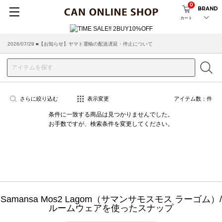
0
BRAND
カート
2026/07/29 ■【お知らせ】ヤマト運輸の配送遅延・停止について
2026/03/18 ■店舗受け取りサービスのご案内
さらに絞り込む
表示変更
アイテム数：
件
条件に一致する商品は見つかりませんでした。
お手数ですが、検索条件を変更してください。
Samansa Mos2 Lagom（サマンサモスモス ラーゴム）/
ルームウェアを使ったスナップ