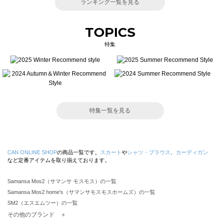
ランキング一覧を見る
TOPICS
特集
特集一覧を見る
CAN ONLINE SHOP
の商品一覧です。
スカート
や
シャツ・ブラウス
、
カーディガン
など定番アイテムを取り揃えております。
Samansa Mos2（サマンサ モスモス）の一覧
Samansa Mos2 home's（サマンサモスモスホームズ）の一覧
SM2（エスエムツー）の一覧
TSUHARU by Samansa Mos2（ツハルバイサマンサモスモス）の一覧
その他のブランド ＋