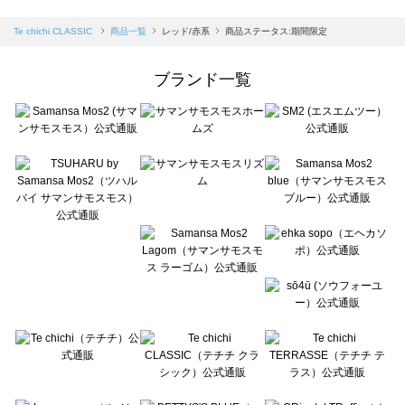
sm2rhythm（サマンサモスモス リズム）の一覧
Samansa Mos2 blue（サマンサモスモス ブルー）の一覧
Te chichi CLASSIC
商品一覧
レッド/赤系
商品ステータス:期間限定
Samansa Mos2 Lagom（サマンサモスモス ラーゴム）の一覧
ehka sopo（エヘカソポ）の一覧
ブランド一覧
sō4ū（ソウフォーユー）の一覧
Te chichi（テチチ）の一覧
Te chichi CLASSIC（テチチ クラシック）の一覧
Te chichi TERRASSE（テチチ テラス）の一覧
Lugnoncure（ルノンキュール）の一覧
BETTY'S BLUE（べティーズブルー）の一覧
Wpc.（ワールドパーティー）の一覧