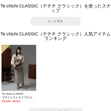
Te chichi CLASSIC（テチチ クラシック）を使ったスナ
ップ
もっと見る
Te chichi CLASSIC（テチチ クラシック）人気アイテム
ランキング
1
Te chichi CLASSIC
ブライトストライプナロースカート《2025winter catalog item》
￥8,250
-50%OFF-