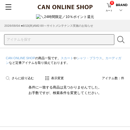
0
BRAND
カート
2026/08/04 ■8/13(木)AM2:00～サイトメンテナンス実施のお知らせ
2026/03/18 ■店舗受け取りサービスのご案内
CAN ONLINE SHOP
の商品一覧です。
スカート
や
シャツ・ブラウス
、
カーディガ
ン
など定番アイテムを取り揃えております。
さらに絞り込む
表示変更
アイテム数：
件
条件に一致する商品は見つかりませんでした。
お手数ですが、検索条件を変更してください。