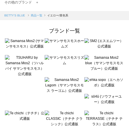
TSUHARU by Samansa Mos2（ツハルバイサマンサモスモス）の一覧
その他のブランド ＋
sm2rhythm（サマンサモスモス リズム）の一覧
Samansa Mos2 blue（サマンサモスモス ブルー）の一覧
BETTY'S BLUE
商品一覧
イエロー/黄色系
Samansa Mos2 Lagom（サマンサモスモス ラーゴム）の一覧
ehka sopo（エヘカソポ）の一覧
ブランド一覧
sō4ū（ソウフォーユー）の一覧
Te chichi（テチチ）の一覧
Te chichi CLASSIC（テチチ クラシック）の一覧
Te chichi TERRASSE（テチチ テラス）の一覧
Lugnoncure（ルノンキュール）の一覧
BETTY'S BLUE（べティーズブルー）の一覧
Wpc.（ワールドパーティー）の一覧