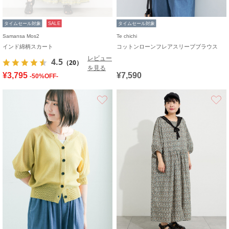
タイムセール対象
SALE
タイムセール対象
Samansa Mos2
Te chichi
インド綿柄スカート
コットンローンフレアスリーブブラウス
レビュー
4.5
（20）
を見る
¥3,795
¥7,590
-50%OFF-
お気に入り