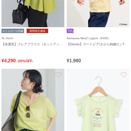
タイムセール対象
期間限定価格
予約
Te chichi
Samansa Mos2 Lagom（KIDS）
【高通気】フレアブラウス（セットアップ可）
【Disney】ズートピア/さがら刺繍ロンT
¥4,290
¥1,980
-20%OFF-
お気に入り