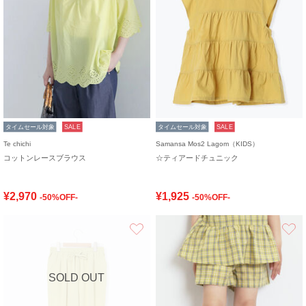
タイムセール対象
SALE
タイムセール対象
SALE
Te chichi
Samansa Mos2 Lagom（KIDS）
コットンレースブラウス
☆ティアードチュニック
¥2,970
¥1,925
-50%OFF-
-50%OFF-
お気に入り
SOLD OUT