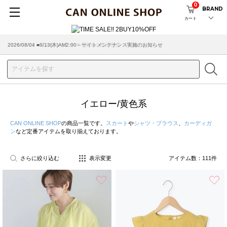
0
BRAND
カート
2026/07/29 ■【お知らせ】ヤマト運輸の配送遅延・停止について
イエロー/黄色系
CAN ONLINE SHOP
の商品一覧です。
スカート
や
シャツ・ブラウス
、
カーディガ
ン
など定番アイテムを取り揃えております。
さらに絞り込む
表示変更
アイテム数：
111
件
お気に入り