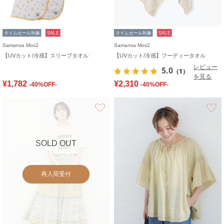
タイムセール対象
SALE
タイムセール対象
SALE
Samansa Mos2
Samansa Mos2
【UVカット/冷感】スリーブタオル
【UVカット/冷感】フーディータオル
レビュー
5.0
（1）
を見る
¥1,782
¥2,310
-40%OFF-
-40%OFF-
お気に入り
SOLD OUT
再入荷受付