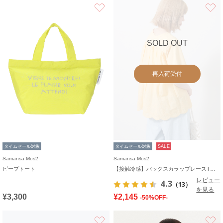
お気に入り
SOLD OUT
再入荷受付
タイムセール対象
タイムセール対象
SALE
Samansa Mos2
Samansa Mos2
ピープトート
【接触冷感】バックスカラップレースTシャツ
レビュー
4.3
（13）
を見る
¥3,300
¥2,145
-50%OFF-
お気に入り