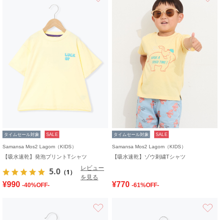
タイムセール対象
SALE
タイムセール対象
SALE
Samansa Mos2 Lagom（KIDS）
Samansa Mos2 Lagom（KIDS）
【吸水速乾】発泡プリントTシャツ
【吸水速乾】ゾウ刺繍Tシャツ
レビュー
5.0
（1）
を見る
¥990
¥770
-40%OFF-
-61%OFF-
お気に入り