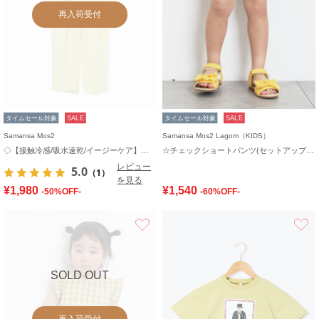
再入荷受付
タイムセール対象
SALE
タイムセール対象
SALE
Samansa Mos2
Samansa Mos2 Lagom（KIDS）
◇【接触冷感/吸水速乾/イージーケア】イージーパンツ
☆チェックショートパンツ(セットアップ可)
レビュー
5.0
（1）
を見る
¥1,980
¥1,540
-50%OFF-
-60%OFF-
お気に入り
SOLD OUT
再入荷受付