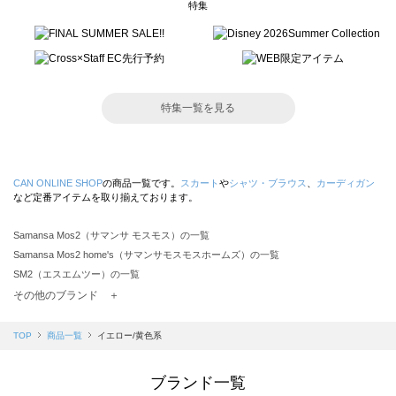
特集
特集一覧を見る
CAN ONLINE SHOP
の商品一覧です。
スカート
や
シャツ・ブラウス
、
カーディガン
など定番アイテムを取り揃えております。
Samansa Mos2（サマンサ モスモス）の一覧
Samansa Mos2 home's（サマンサモスモスホームズ）の一覧
SM2（エスエムツー）の一覧
TSUHARU by Samansa Mos2（ツハルバイサマンサモスモス）の一覧
その他のブランド ＋
sm2rhythm（サマンサモスモス リズム）の一覧
Samansa Mos2 blue（サマンサモスモス ブルー）の一覧
TOP
商品一覧
イエロー/黄色系
Samansa Mos2 Lagom（サマンサモスモス ラーゴム）の一覧
ehka sopo（エヘカソポ）の一覧
ブランド一覧
sō4ū（ソウフォーユー）の一覧