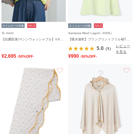
タイムセール対象
SALE
タイムセール対象
SALE
Te chichi
Samansa Mos2 Lagom（KIDS）
【抗菌防臭/マシンウォッシャブル】Vネックドルマンニット
【吸水速乾】プリンプリントフリル袖Tシャツ
レビュー
5.0
（1）
を見る
¥2,695
¥990
-50%OFF-
-50%OFF-
お気に入り