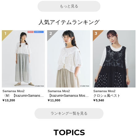
もっと見る
人気アイテムランキング
1
2
3
Samansa Mos2
Samansa Mos2
Samansa Mos2
〈M〉【kazumi×Samansa Mos2】キャミワンピース《WEB限定カラーあり》
【kazumi×Samansa Mos2】レースフリルブラウス
クロシェ風ベスト
￥13,200
￥11,000
￥5,940
ランキング一覧を見る
TOPICS