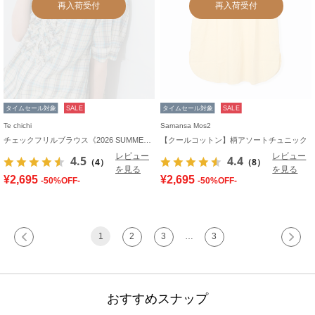
再入荷受付
再入荷受付
タイムセール対象
SALE
タイムセール対象
SALE
Te chichi
Samansa Mos2
チェックフリルブラウス《2026 SUMMER LOOK item》
【クールコットン】柄アソートチュニック
レビュー
レビュー
4.5
4.4
（4）
（8）
を見る
を見る
¥2,695
¥2,695
-50%OFF-
-50%OFF-
1
2
3
…
3
おすすめスナップ