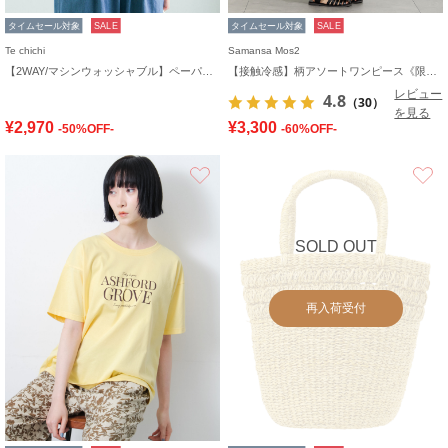
タイムセール対象
SALE
タイムセール対象
SALE
Te chichi
Samansa Mos2
【2WAY/マシンウォッシャブル】ペーパータッチハーフスリーブニット
【接触冷感】柄アソートワンピース《限定カラーあり》
レビュー
4.8
（30）
を見る
¥2,970
¥3,300
-50%OFF-
-60%OFF-
お気に入り
SOLD OUT
再入荷受付