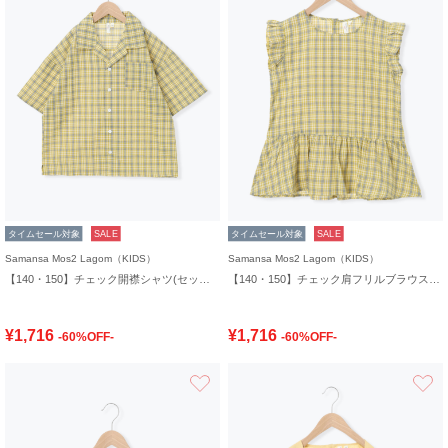
タイムセール対象
SALE
タイムセール対象
SALE
Samansa Mos2 Lagom（KIDS）
Samansa Mos2 Lagom（KIDS）
【140・150】チェック開襟シャツ(セットアップ可)
【140・150】チェック肩フリルブラウス(セットアップ可)
¥1,716
¥1,716
-60%OFF-
-60%OFF-
お気に入り