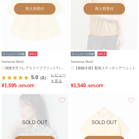
再入荷受付
再入荷受付
タイムセール対象
SALE
タイムセール対象
SALE
Samansa Mos2
Samansa Mos2
◇強撚天竺フレアスリーブプリントTシャツ
◇【接触冷感】配色ステッチシアーニット
レビュー
5.0
（2）
を見る
¥1,595
¥1,540
-50%OFF-
-60%OFF-
お気に入り
SOLD OUT
SOLD OUT