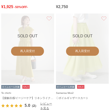
¥1,925
¥2,750
-50%OFF-
お気に入り
SOLD OUT
SOLD OUT
再入荷受付
再入荷受付
タイムセール対象
SALE
タイムセール対象
SALE
Te chichi
Samansa Mos2
【接触冷感/イージーケア】リネンライクワンピース
◇ボイルギャザースカート
レビュー
5.0
（2）
を見る