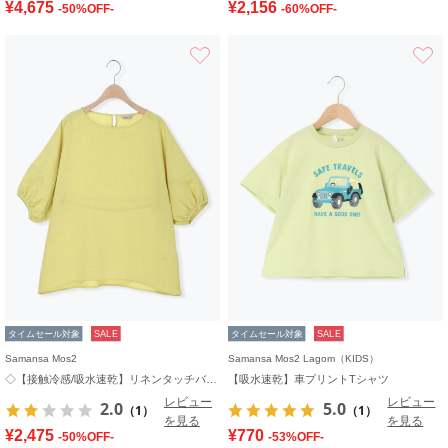
¥4,675
¥2,156
-50%OFF-
-60%OFF-
お気に入り
タイムセール対象
SALE
タイムセール対象
SALE
Samansa Mos2
Samansa Mos2 Lagom（KIDS）
◇【接触冷感/吸水速乾】リネンタッチバルーン袖ブラウス
【吸水速乾】車プリントTシャツ
レビュー
レビュー
2.0
5.0
（1）
（1）
を見る
を見る
¥2,475
¥770
-50%OFF-
-53%OFF-