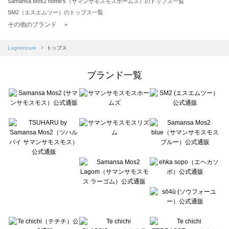
Samansa Mos2 home's（サマンサモスモスホームズ）のトップス一覧
SM2（エスエムツー）のトップス一覧
TSUHARU by Samansa Mos2（ツハルバイサマンサモスモス）のトップス一覧
その他のブランド ＋
sm2rhythm（サマンサモスモス リズム）のトップス一覧
Samansa Mos2 blue（サマンサモスモス ブルー）のトップス一覧
Lugnoncure
トップス
Samansa Mos2 Lagom（サマンサモスモス ラーゴム）のトップス一覧
ehka sopo（エヘカソポ）のトップス一覧
ブランド一覧
sō4ū（ソウフォーユー）のトップス一覧
Te chichi（テチチ）のトップス一覧
Te chichi CLASSIC（テチチ クラシック）のトップス一覧
Te chichi TERRASSE（テチチ テラス）のトップス一覧
Lugnoncure（ルノンキュール）のトップス一覧
BETTY'S BLUE（べティーズブルー）のトップス一覧
Wpc.（ワールドパーティー）のトップス一覧