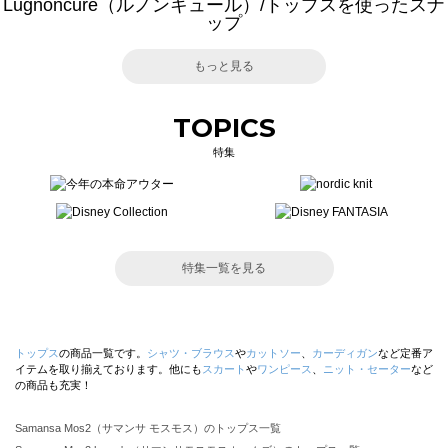
Lugnoncure（ルノンキュール）/トップスを使ったスナ
ップ
もっと見る
TOPICS
特集
特集一覧を見る
トップス
の商品一覧です。
シャツ・ブラウス
や
カットソー
、
カーディガン
など定番ア
イテムを取り揃えております。他にも
スカート
や
ワンピース
、
ニット・セーター
など
の商品も充実！
Samansa Mos2（サマンサ モスモス）のトップス一覧