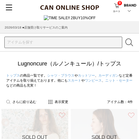
0
BRAND
カート
2026/03/18 ■店舗受け取りサービスのご案内
Lugnoncure（ルノンキュール）/トップス
トップス
の商品一覧です。
シャツ・ブラウス
や
カットソー
、
カーディガン
など定番
アイテムを取り揃えております。他にも
スカート
や
ワンピース
、
ニット・セーター
などの商品も充実！
さらに絞り込む
表示変更
アイテム数：
4
件
お気に入り
SOLD OUT
SOLD OUT