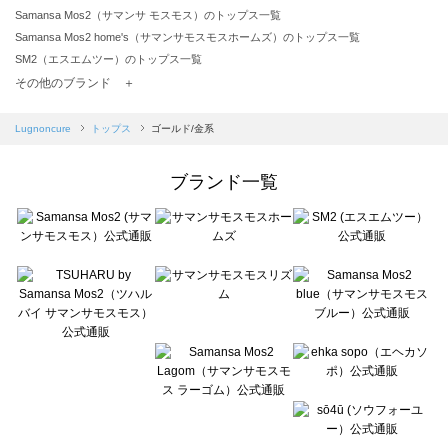
Samansa Mos2（サマンサ モスモス）のトップス一覧
Samansa Mos2 home's（サマンサモスモスホームズ）のトップス一覧
SM2（エスエムツー）のトップス一覧
TSUHARU by Samansa Mos2（ツハルバイサマンサモスモス）のトップス一覧
その他のブランド ＋
sm2rhythm（サマンサモスモス リズム）のトップス一覧
Samansa Mos2 blue（サマンサモスモス ブルー）のトップス一覧
Lugnoncure
トップス
ゴールド/金系
Samansa Mos2 Lagom（サマンサモスモス ラーゴム）のトップス一覧
ehka sopo（エヘカソポ）のトップス一覧
ブランド一覧
sō4ū（ソウフォーユー）のトップス一覧
Te chichi（テチチ）のトップス一覧
Te chichi CLASSIC（テチチ クラシック）のトップス一覧
Te chichi TERRASSE（テチチ テラス）のトップス一覧
Lugnoncure（ルノンキュール）のトップス一覧
BETTY'S BLUE（べティーズブルー）のトップス一覧
Wpc.（ワールドパーティー）のトップス一覧