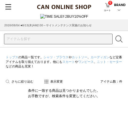
0
BRAND
カート
2026/08/04 ■8/13(木)AM2:00～サイトメンテナンス実施のお知らせ
トップス
の商品一覧です。
シャツ・ブラウス
や
カットソー
、
カーディガン
など定番
アイテムを取り揃えております。他にも
スカート
や
ワンピース
、
ニット・セーター
などの商品も充実！
さらに絞り込む
表示変更
アイテム数：
件
条件に一致する商品は見つかりませんでした。
お手数ですが、検索条件を変更してください。