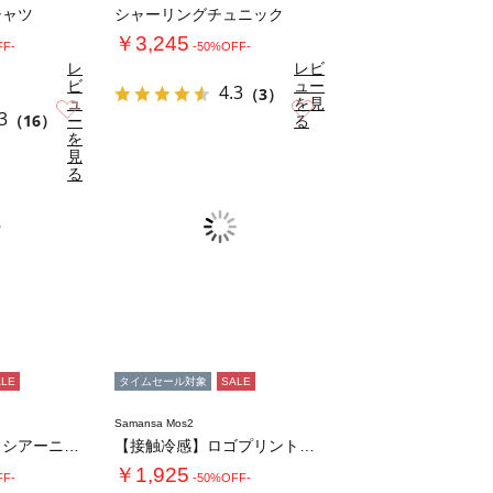
シャツ
シャーリングチュニック
￥3,245
FF-
-50%OFF-
レ
レビ
ビ
ュー
4.3
（3）
ュ
を見
お気に入り
お気に入り
3
（16）
ー
る
を
見
る
ALE
タイムセール対象
SALE
Samansa Mos2
フロントプリントシアーニット
【接触冷感】ロゴプリントビッグTシャツ
￥1,925
FF-
-50%OFF-