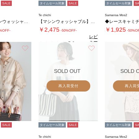
SALE
タイムセール対象
SALE
タイムセール対象
S
Te chichi
Samansa Mos2
【2WAY/マシンウォッシャブル】ペーパータ…
【マシンウォッシャブル】ラメシアー前後2WA…
◆レースキャミ
￥2,475
￥1,925
0%OFF-
-50%OFF-
-50%O
レビ
ュー
5.0
（1）
を見
お気に入り
お気に入り
る
SOLD OUT
SOLD 
再入荷受付
再入荷
SALE
タイムセール対象
SALE
タイムセール対象
S
Te chichi
Samansa Mos2