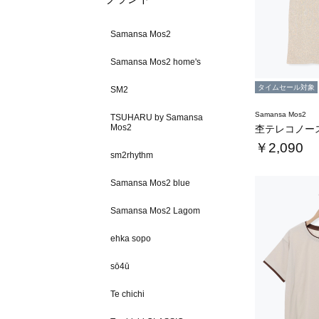
Samansa Mos2
Samansa Mos2 home's
タイムセール対象
SM2
Samansa Mos2
TSUHARU by Samansa
Mos2
￥2,090
sm2rhythm
Samansa Mos2 blue
Samansa Mos2 Lagom
ehka sopo
sō4ū
Te chichi