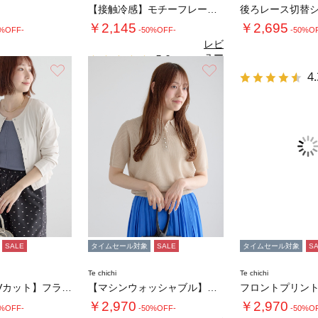
【接触冷感】モチーフレースプリントTシャツ
後ろレース切替
￥2,145
￥2,695
0%OFF-
-50%OFF-
-50%O
レビ
ュー
5.0
（2）
を見
お気に入り
お気に入り
4.
る
SALE
タイムセール対象
SALE
タイムセール対象
S
Te chichi
Te chichi
【接触冷感/UVカット】フライスパール釦クル…
【マシンウォッシャブル】パール釦メッシュニッ…
￥2,970
￥2,970
0%OFF-
-50%OFF-
-50%O