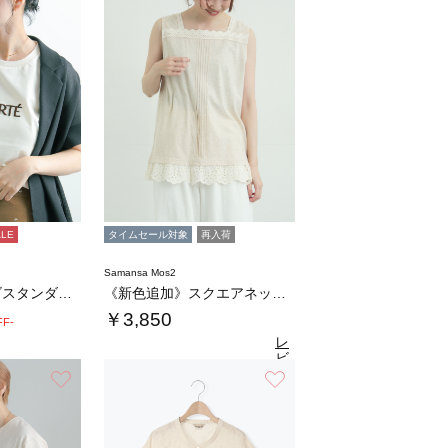
ALE
タイムセール対象
再入荷
Samansa Mos2
ウレタン刺繍ロゴスタンダードTシャツ《新色追…
《新色追加》スクエアネックレースノースリーブ…
￥3,850
FF-
レ
ビ
ュ
お気に入り
お気に入り
4.6
（31）
ー
を
見
る