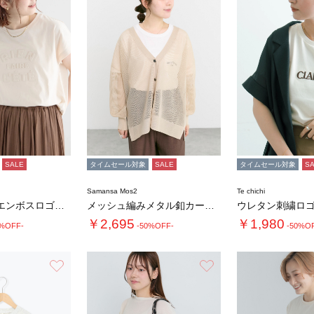
SALE
タイムセール対象
SALE
タイムセール対象
S
Samansa Mos2
Te chichi
【接触冷感】エンボスロゴフレンチスリーブTシ…
メッシュ編みメタル釦カーディガン
￥2,695
￥1,980
0%OFF-
-50%OFF-
-50%O
お気に入り
お気に入り