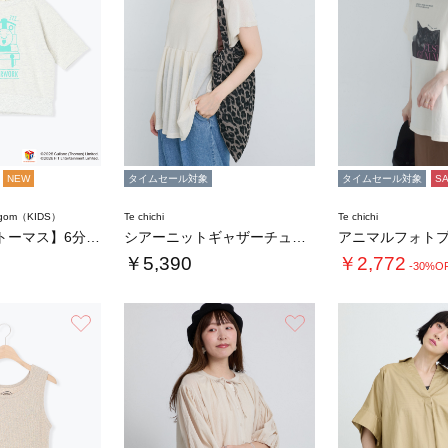
NEW
タイムセール対象
タイムセール対象
S
agom（KIDS）
Te chichi
Te chichi
【きかんしゃトーマス】6分袖スウェットTシャ…
シアーニットギャザーチュニック
￥5,390
￥2,772
-30%O
お気に入り
お気に入り