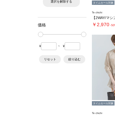
選択を解除する
タイムセール対象
Te chichi
￥2,970
価格
-5
¥
~
¥
リセット
絞り込む
タイムセール対象
Te chichi