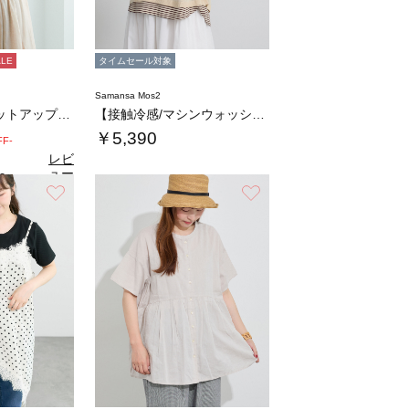
ALE
タイムセール対象
Samansa Mos2
ボイルシャツ(セットアップ可)
【接触冷感/マシンウォッシャブル】インナーセ…
￥5,390
FF-
レビ
ュー
0
（1）
を見
お気に入り
お気に入り
る