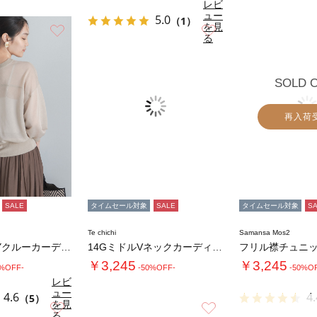
レビ
ュー
5.0
（1）
を見
お気に入り
お気に入り
る
SOLD 
再入荷
SALE
タイムセール対象
SALE
タイムセール対象
S
Te chichi
Samansa Mos2
14G前後2WAYクルーカーディガン
14GミドルVネックカーディガン《2026 …
フリル襟チュニ
￥3,245
￥3,245
0%OFF-
-50%OFF-
-50%O
レビ
ュー
4.6
4.
（5）
を見
お気に入り
お気に入り
る