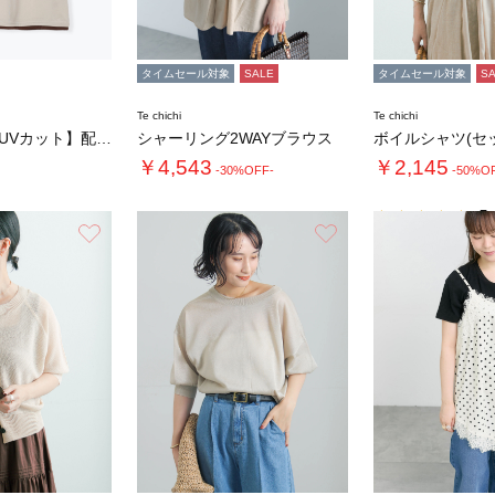
タイムセール対象
SALE
タイムセール対象
S
Te chichi
Te chichi
◇【接触冷感/UVカット】配色レイヤードTシ…
シャーリング2WAYブラウス
￥4,543
￥2,145
-30%OFF-
-50%O
5.
お気に入り
お気に入り