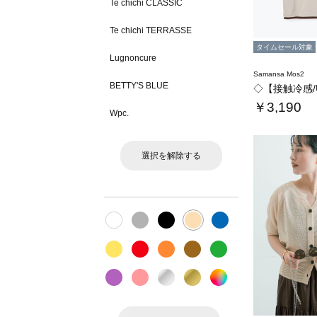
Te chichi CLASSIC
Te chichi TERRASSE
タイムセール対象
Lugnoncure
Samansa Mos2
BETTY'S BLUE
￥3,190
Wpc.
選択を解除する