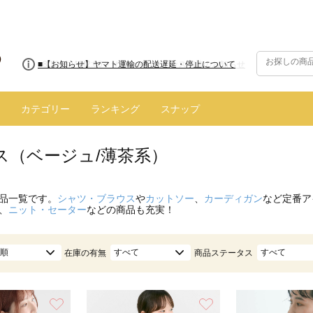
■8/13(木)AM2:00～サイトメンテナンス実施のお知らせ
カテゴリー
ランキング
スナップ
ス（ベージュ/薄茶系）
品一覧です。
シャツ・ブラウス
や
カットソー
、
カーディガン
など定番ア
、
ニット・セーター
などの商品も充実！
順
すべて
すべて
在庫の有無
商品ステータス
お気に入り
お気に入り