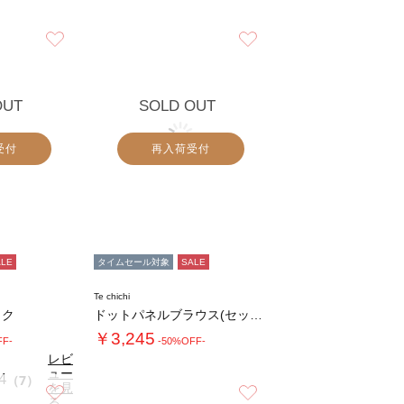
お気に入り
お気に入り
OUT
SOLD OUT
受付
再入荷受付
ALE
タイムセール対象
SALE
Te chichi
ック
ドットパネルブラウス(セットアップ可)
￥3,245
FF-
-50%OFF-
レビ
ュー
4
（7）
を見
お気に入り
お気に入り
る