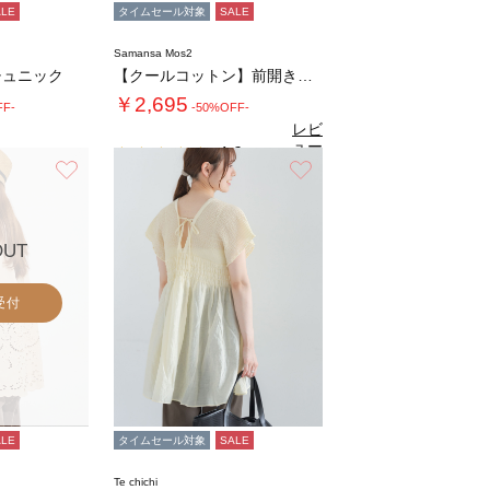
ALE
タイムセール対象
SALE
Samansa Mos2
チュニック
【クールコットン】前開き切替チュニック
￥2,695
FF-
-50%OFF-
レビ
ュー
4.6
（7）
を見
お気に入り
お気に入り
る
OUT
受付
ALE
タイムセール対象
SALE
Te chichi