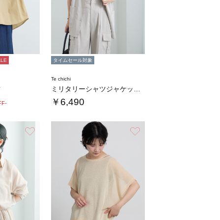
ALE
タイムセール対象
Te chichi
ツ
ミリタリーシャツジャケット(セットアップ可)…
￥6,490
FF-
お気に入り
お気に入り