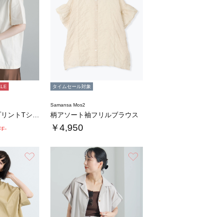
ALE
タイムセール対象
Samansa Mos2
アニマルフォトプリントTシャツ
柄アソート袖フリルブラウス
￥4,950
FF-
お気に入り
お気に入り