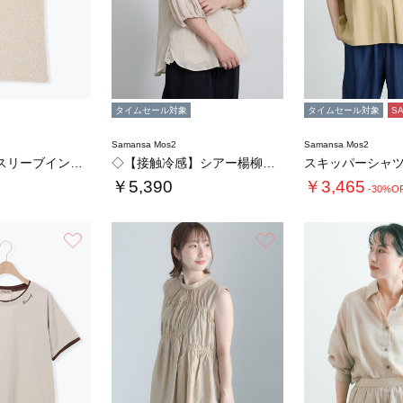
タイムセール対象
タイムセール対象
S
Samansa Mos2
Samansa Mos2
杢テレコノースリーブインナー
◇【接触冷感】シアー楊柳ブラウス
スキッパーシャ
￥5,390
￥3,465
-30%O
お気に入り
お気に入り