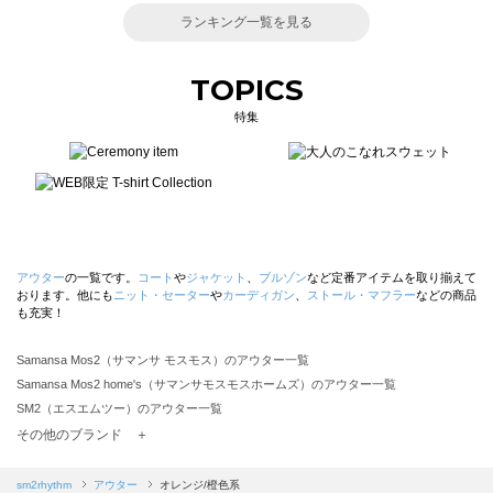
ランキング一覧を見る
TOPICS
特集
アウター
の一覧です。
コート
や
ジャケット
、
ブルゾン
など定番アイテムを取り揃えて
おります。他にも
ニット・セーター
や
カーディガン
、
ストール・マフラー
などの商品
も充実！
Samansa Mos2（サマンサ モスモス）のアウター一覧
Samansa Mos2 home's（サマンサモスモスホームズ）のアウター一覧
SM2（エスエムツー）のアウター一覧
TSUHARU by Samansa Mos2（ツハルバイサマンサモスモス）のアウター一覧
その他のブランド ＋
sm2rhythm（サマンサモスモス リズム）のアウター一覧
Samansa Mos2 blue（サマンサモスモス ブルー）のアウター一覧
sm2rhythm
アウター
オレンジ/橙色系