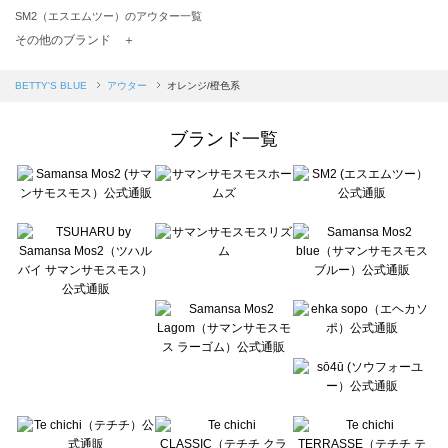
SM2（エスエムツー）のアウター一覧
TSUHARU by Samansa Mos2（ツハルバイサマンサモスモス）のアウター一覧
その他のブランド ＋
sm2rhythm（サマンサモスモス リズム）のアウター一覧
Samansa Mos2 blue（サマンサモスモス ブルー）のアウター一覧
BETTY'S BLUE
アウター
オレンジ/橙色系
Samansa Mos2 Lagom（サマンサモスモス ラーゴム）のアウター一覧
ehka sopo（エヘカソポ）のアウター一覧
ブランド一覧
sō4ū（ソウフォーユー）のアウター一覧
Te chichi（テチチ）のアウター一覧
Te chichi CLASSIC（テチチ クラシック）のアウター一覧
Te chichi TERRASSE（テチチ テラス）のアウター一覧
Lugnoncure（ルノンキュール）のアウター一覧
BETTY'S BLUE（べティーズブルー）のアウター一覧
Wpc.（ワールドパーティー）のアウター一覧