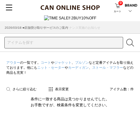
0
BRAND
カート
2026/08/04 ■8/13(木)AM2:00～サイトメンテナンス実施のお知らせ
2026/03/18 ■店舗受け取りサービスのご案内
アウター
の一覧です。
コート
や
ジャケット
、
ブルゾン
など定番アイテムを取り揃え
ております。他にも
ニット・セーター
や
カーディガン
、
ストール・マフラー
などの
商品も充実！
さらに絞り込む
表示変更
アイテム数：
件
条件に一致する商品は見つかりませんでした。
お手数ですが、検索条件を変更してください。