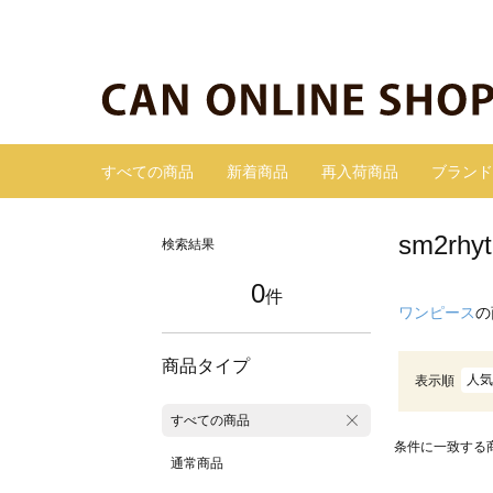
すべての商品
新着商品
再入荷商品
ブランド
sm2r
検索結果
0
件
ワンピース
の
商品タイプ
人気
表示順
すべての商品
条件に一致する
通常商品