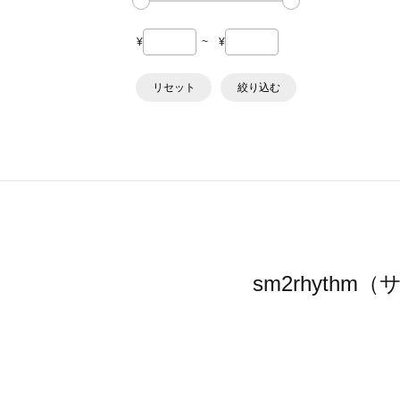
¥
~
¥
リセット
絞り込む
sm2rhyt