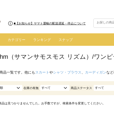
■8/13(木)AM2:00～サイトメンテナンス実施のお知らせ
■【お知らせ】ヤマト運輸の配送遅延・停止について
カテゴリー
ランキング
スナップ
hythm（サマンサモスモス リズム）/ワ
商品一覧です。他にも
スカート
や
シャツ・ブラウス
、
カーディガン
など
順
すべて
すべて
在庫の有無
商品ステータス
商品は見つかりませんでした。お手数ですが、検索条件を変更してください。