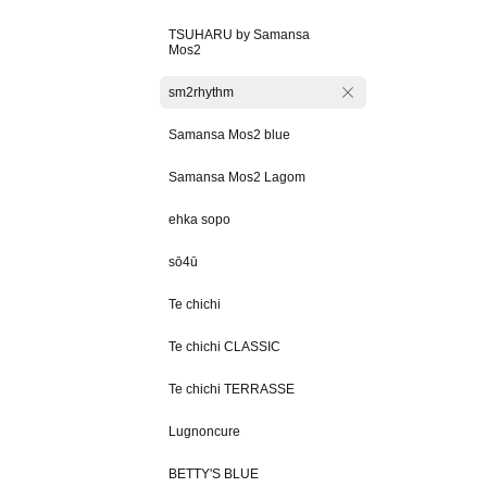
TSUHARU by Samansa
Mos2
sm2rhythm
Samansa Mos2 blue
Samansa Mos2 Lagom
ehka sopo
sō4ū
Te chichi
Te chichi CLASSIC
Te chichi TERRASSE
Lugnoncure
BETTY'S BLUE