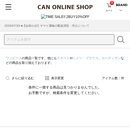
0
BRAND
カート
2026/07/29 ■【お知らせ】ヤマト運輸の配送遅延・停止について
2026/03/18 ■店舗受け取りサービスのご案内
ワンピース
の商品一覧です。他にも
スカート
や
シャツ・ブラウス
、
カーディガン
な
どの商品を取り揃えております。
さらに絞り込む
表示変更
アイテム数：
件
条件に一致する商品は見つかりませんでした。
お手数ですが、検索条件を変更してください。