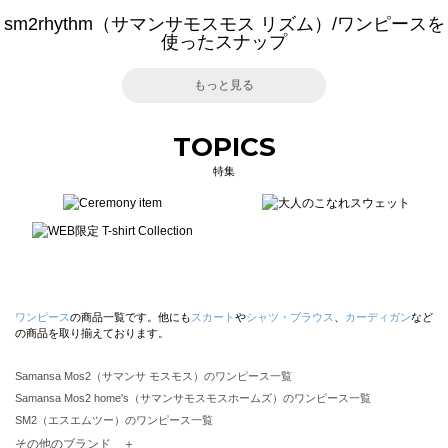
sm2rhythm（サマンサモスモス リズム）/ワンピースを
使ったスナップ
もっと見る
TOPICS
特集
ワンピース
の商品一覧です。他にも
スカート
や
シャツ・ブラウス
、
カーディガン
など
の商品を取り揃えております。
Samansa Mos2（サマンサ モスモス）のワンピース一覧
Samansa Mos2 home's（サマンサモスモスホームズ）のワンピース一覧
SM2（エスエムツー）のワンピース一覧
TSUHARU by Samansa Mos2（ツハルバイサマンサモスモス）のワンピース一覧
その他のブランド ＋