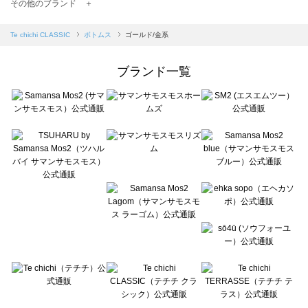
TSUHARU by Samansa Mos2（ツハルバイサマンサモスモス）のボトムス一覧
その他のブランド ＋
sm2rhythm（サマンサモスモス リズム）のボトムス一覧
Samansa Mos2 blue（サマンサモスモス ブルー）のボトムス一覧
Te chichi CLASSIC
ボトムス
ゴールド/金系
Samansa Mos2 Lagom（サマンサモスモス ラーゴム）のボトムス一覧
ehka sopo（エヘカソポ）のボトムス一覧
ブランド一覧
sō4ū（ソウフォーユー）のボトムス一覧
Te chichi（テチチ）のボトムス一覧
Te chichi CLASSIC（テチチ クラシック）のボトムス一覧
Te chichi TERRASSE（テチチ テラス）のボトムス一覧
Lugnoncure（ルノンキュール）のボトムス一覧
BETTY'S BLUE（べティーズブルー）のボトムス一覧
Wpc.（ワールドパーティー）のボトムス一覧