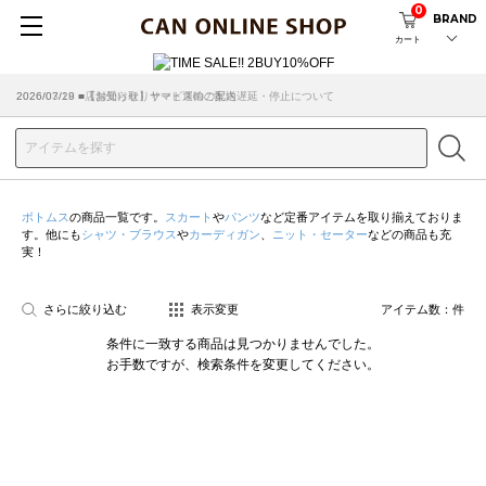
0
BRAND
カート
2026/07/29 ■【お知らせ】ヤマト運輸の配送遅延・停止について
2026/03/18 ■店舗受け取りサービスのご案内
ボトムス
の商品一覧です。
スカート
や
パンツ
など定番アイテムを取り揃えておりま
す。他にも
シャツ・ブラウス
や
カーディガン
、
ニット・セーター
などの商品も充
実！
さらに絞り込む
表示変更
アイテム数：
件
条件に一致する商品は見つかりませんでした。
お手数ですが、検索条件を変更してください。