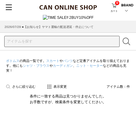
0
BRAND
カート
2026/07/29 ■【お知らせ】ヤマト運輸の配送遅延・停止について
2026/03/18 ■店舗受け取りサービスのご案内
ボトムス
の商品一覧です。
スカート
や
パンツ
など定番アイテムを取り揃えておりま
す。他にも
シャツ・ブラウス
や
カーディガン
、
ニット・セーター
などの商品も充
実！
さらに絞り込む
表示変更
アイテム数：
件
条件に一致する商品は見つかりませんでした。
お手数ですが、検索条件を変更してください。