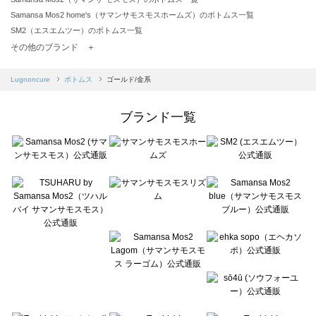
Samansa Mos2 home's（サマンサモスモスホームズ）のボトムス一覧
SM2（エスエムツー）のボトムス一覧
TSUHARU by Samansa Mos2（ツハルバイサマンサモスモス）のボトムス一覧
その他のブランド ＋
sm2rhythm（サマンサモスモス リズム）のボトムス一覧
Samansa Mos2 blue（サマンサモスモス ブルー）のボトムス一覧
Lugnoncure
ボトムス
ゴールド/金系
Samansa Mos2 Lagom（サマンサモスモス ラーゴム）のボトムス一覧
ehka sopo（エヘカソポ）のボトムス一覧
ブランド一覧
sō4ū（ソウフォーユー）のボトムス一覧
Te chichi（テチチ）のボトムス一覧
Te chichi CLASSIC（テチチ クラシック）のボトムス一覧
Te chichi TERRASSE（テチチ テラス）のボトムス一覧
Lugnoncure（ルノンキュール）のボトムス一覧
BETTY'S BLUE（べティーズブルー）のボトムス一覧
Wpc.（ワールドパーティー）のボトムス一覧