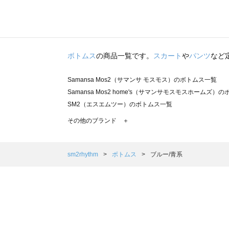
ボトムス
の商品一覧です。
スカート
や
パンツ
など
Samansa Mos2（サマンサ モスモス）のボトムス一覧
Samansa Mos2 home's（サマンサモスモスホームズ）
SM2（エスエムツー）のボトムス一覧
TSUHARU by Samansa Mos2（ツハルバイサマンサ
その他のブランド ＋
sm2rhythm（サマンサモスモス リズム）のボトムス一覧
Samansa Mos2 blue（サマンサモスモス ブルー）のボ
Samansa Mos2 Lagom（サマンサモスモス ラーゴム）
sm2rhythm
ボトムス
ブルー/青系
ehka sopo（エヘカソポ）のボトムス一覧
sō4ū（ソウフォーユー）のボトムス一覧
Te chichi（テチチ）のボトムス一覧
Te chichi CLASSIC（テチチ クラシック）のボトムス一覧
Te chichi TERRASSE（テチチ テラス）のボトムス一覧
Lugnoncure（ルノンキュール）のボトムス一覧