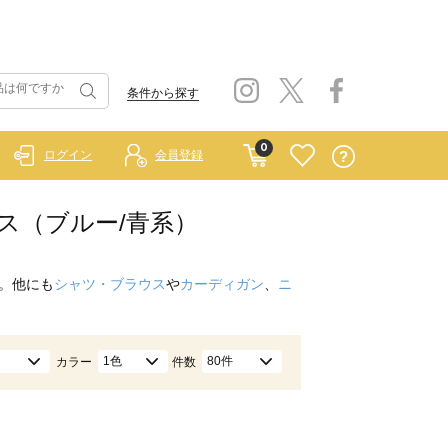
条件から探す
0
ログイン
会員登録
ムス（ブルー/青系）
。他にも
シャツ・ブラウス
や
カーディガン
、
ニ
1色
80件
カラー
件数