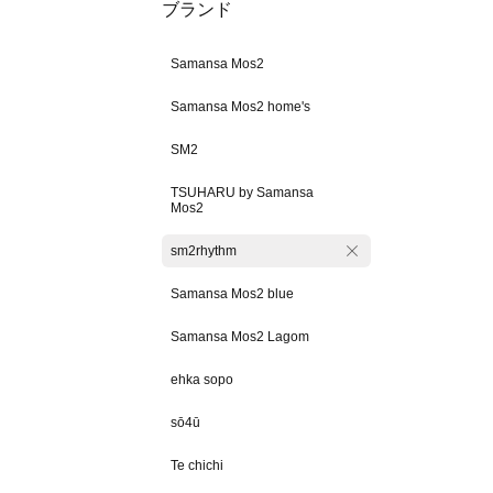
ブランド
Samansa Mos2
Samansa Mos2 home's
SM2
TSUHARU by Samansa
Mos2
sm2rhythm
Samansa Mos2 blue
Samansa Mos2 Lagom
ehka sopo
sō4ū
Te chichi