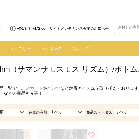
■8/13(木)AM2:00～サイトメンテナンス実施のお知らせ
カテゴリー
ランキング
スナップ
hythm（サマンサモスモス リズム）/ボト
品一覧です。
スカート
や
パンツ
など定番アイテムを取り揃えております
ー
などの商品も充実！
順
すべて
すべて
在庫の有無
商品ステータス
お気に入り
お気に入り