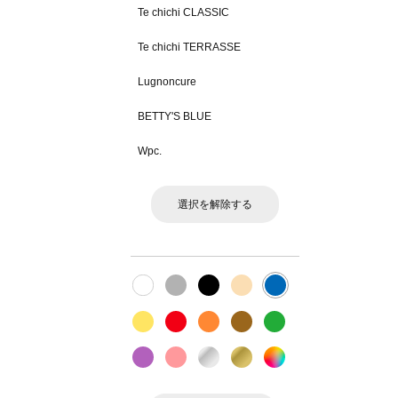
Te chichi CLASSIC
Te chichi TERRASSE
Lugnoncure
BETTY'S BLUE
Wpc.
選択を解除する