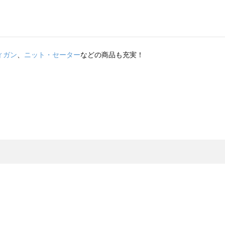
ィガン
、
ニット・セーター
などの商品も充実！