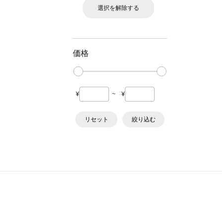
選択を解除する
価格
¥
~
¥
リセット
絞り込む