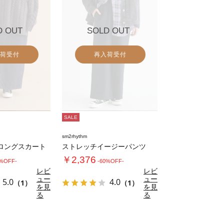
D OUT
SOLD OUT
荷受付
再入荷受付
SALE
sm2rhythm
ロングスカート
ストレッチイージーパンツ
￥2,376
0%OFF-
-60%OFF-
レビ
レビ
ュー
ュー
5.0
4.0
（1）
（1）
を見
を見
る
る