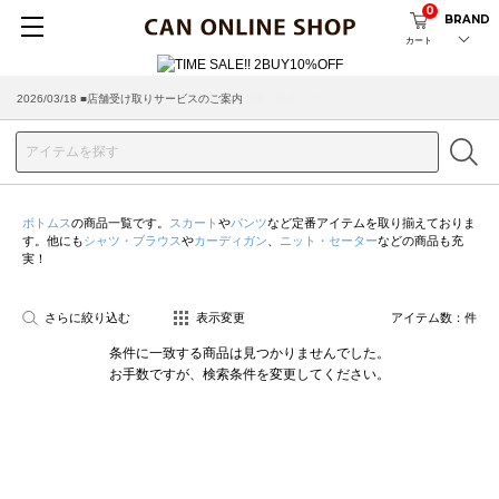
0
BRAND
カート
2026/03/18 ■店舗受け取りサービスのご案内
ボトムス
の商品一覧です。
スカート
や
パンツ
など定番アイテムを取り揃えておりま
す。他にも
シャツ・ブラウス
や
カーディガン
、
ニット・セーター
などの商品も充
実！
さらに絞り込む
表示変更
アイテム数：
件
条件に一致する商品は見つかりませんでした。
お手数ですが、検索条件を変更してください。