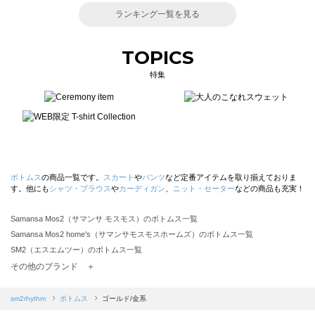
ランキング一覧を見る
TOPICS
特集
ボトムス
の商品一覧です。
スカート
や
パンツ
など定番アイテムを取り揃えておりま
す。他にも
シャツ・ブラウス
や
カーディガン
、
ニット・セーター
などの商品も充実！
Samansa Mos2（サマンサ モスモス）のボトムス一覧
Samansa Mos2 home's（サマンサモスモスホームズ）のボトムス一覧
SM2（エスエムツー）のボトムス一覧
TSUHARU by Samansa Mos2（ツハルバイサマンサモスモス）のボトムス一覧
その他のブランド ＋
sm2rhythm（サマンサモスモス リズム）のボトムス一覧
Samansa Mos2 blue（サマンサモスモス ブルー）のボトムス一覧
sm2rhythm
ボトムス
ゴールド/金系
Samansa Mos2 Lagom（サマンサモスモス ラーゴム）のボトムス一覧