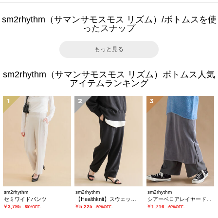
sm2rhythm（サマンサモスモス リズム）/ボトムスを使
ったスナップ
もっと見る
sm2rhythm（サマンサモスモス リズム）ボトムス人気
アイテムランキング
1
2
3
sm2rhythm
sm2rhythm
sm2rhythm
セミワイドパンツ
【Healthknit】スウェットパンツ
シアーベロアレイヤードスカート
￥3,795
￥5,225
￥1,716
-50%OFF-
-50%OFF-
-60%OFF-