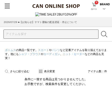
0
BRAND
カート
2026/07/29 ■【お知らせ】ヤマト運輸の配送遅延・停止について
ボトムス
の商品一覧です。
スカート
や
パンツ
など定番アイテムを取り揃えておりま
す。他にも
シャツ・ブラウス
や
カーディガン
、
ニット・セーター
などの商品も充
実！
さらに絞り込む
表示変更
アイテム数：
件
条件に一致する商品は見つかりませんでした。
お手数ですが、検索条件を変更してください。