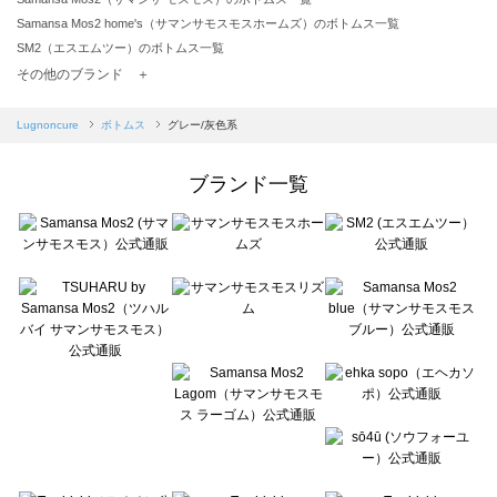
Samansa Mos2 home's（サマンサモスモスホームズ）のボトムス一覧
SM2（エスエムツー）のボトムス一覧
TSUHARU by Samansa Mos2（ツハルバイサマンサモスモス）のボトムス一覧
その他のブランド ＋
sm2rhythm（サマンサモスモス リズム）のボトムス一覧
Samansa Mos2 blue（サマンサモスモス ブルー）のボトムス一覧
Lugnoncure
ボトムス
グレー/灰色系
Samansa Mos2 Lagom（サマンサモスモス ラーゴム）のボトムス一覧
ehka sopo（エヘカソポ）のボトムス一覧
ブランド一覧
sō4ū（ソウフォーユー）のボトムス一覧
Te chichi（テチチ）のボトムス一覧
Te chichi CLASSIC（テチチ クラシック）のボトムス一覧
Te chichi TERRASSE（テチチ テラス）のボトムス一覧
Lugnoncure（ルノンキュール）のボトムス一覧
BETTY'S BLUE（べティーズブルー）のボトムス一覧
Wpc.（ワールドパーティー）のボトムス一覧