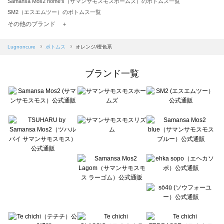
Samansa Mos2 home's（サマンサモスモスホームズ）のボトムス一覧
SM2（エスエムツー）のボトムス一覧
TSUHARU by Samansa Mos2（ツハルバイサマンサモスモス）のボトムス一覧
その他のブランド ＋
sm2rhythm（サマンサモスモス リズム）のボトムス一覧
Samansa Mos2 blue（サマンサモスモス ブルー）のボトムス一覧
Lugnoncure
ボトムス
オレンジ/橙色系
Samansa Mos2 Lagom（サマンサモスモス ラーゴム）のボトムス一覧
ehka sopo（エヘカソポ）のボトムス一覧
ブランド一覧
sō4ū（ソウフォーユー）のボトムス一覧
Te chichi（テチチ）のボトムス一覧
Te chichi CLASSIC（テチチ クラシック）のボトムス一覧
Te chichi TERRASSE（テチチ テラス）のボトムス一覧
Lugnoncure（ルノンキュール）のボトムス一覧
BETTY'S BLUE（べティーズブルー）のボトムス一覧
Wpc.（ワールドパーティー）のボトムス一覧