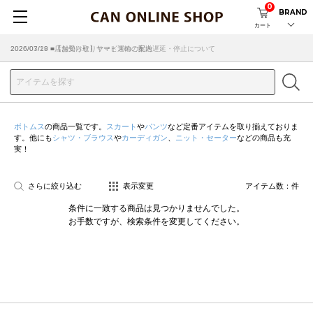
0
BRAND
カート
2026/07/29 ■【お知らせ】ヤマト運輸の配送遅延・停止について
2026/03/18 ■店舗受け取りサービスのご案内
ボトムス
の商品一覧です。
スカート
や
パンツ
など定番アイテムを取り揃えておりま
す。他にも
シャツ・ブラウス
や
カーディガン
、
ニット・セーター
などの商品も充
実！
さらに絞り込む
表示変更
アイテム数：
件
条件に一致する商品は見つかりませんでした。
お手数ですが、検索条件を変更してください。