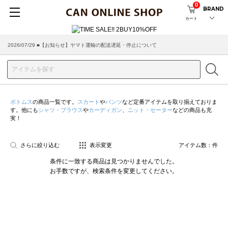
0
BRAND
カート
2026/07/29 ■【お知らせ】ヤマト運輸の配送遅延・停止について
ボトムス
の商品一覧です。
スカート
や
パンツ
など定番アイテムを取り揃えておりま
す。他にも
シャツ・ブラウス
や
カーディガン
、
ニット・セーター
などの商品も充
実！
さらに絞り込む
表示変更
アイテム数：
件
条件に一致する商品は見つかりませんでした。
お手数ですが、検索条件を変更してください。