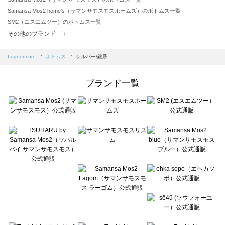
Samansa Mos2 home's（サマンサモスモスホームズ）のボトムス一覧
SM2（エスエムツー）のボトムス一覧
TSUHARU by Samansa Mos2（ツハルバイサマンサモスモス）のボトムス一覧
その他のブランド ＋
sm2rhythm（サマンサモスモス リズム）のボトムス一覧
Samansa Mos2 blue（サマンサモスモス ブルー）のボトムス一覧
Lugnoncure
ボトムス
シルバー/銀系
Samansa Mos2 Lagom（サマンサモスモス ラーゴム）のボトムス一覧
ehka sopo（エヘカソポ）のボトムス一覧
ブランド一覧
sō4ū（ソウフォーユー）のボトムス一覧
Te chichi（テチチ）のボトムス一覧
Te chichi CLASSIC（テチチ クラシック）のボトムス一覧
Te chichi TERRASSE（テチチ テラス）のボトムス一覧
Lugnoncure（ルノンキュール）のボトムス一覧
BETTY'S BLUE（べティーズブルー）のボトムス一覧
Wpc.（ワールドパーティー）のボトムス一覧