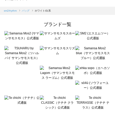
sm2rhythm（サマンサモスモス リズム）のバッグ一覧
Samansa Mos2 blue（サマンサモスモス ブルー）のバッグ一覧
sm2rhythm
バッグ
ホワイト/白系
Samansa Mos2 Lagom（サマンサモスモス ラーゴム）のバッグ一覧
ehka sopo（エヘカソポ）のバッグ一覧
ブランド一覧
sō4ū（ソウフォーユー）のバッグ一覧
Te chichi（テチチ）のバッグ一覧
Te chichi CLASSIC（テチチ クラシック）のバッグ一覧
Te chichi TERRASSE（テチチ テラス）のバッグ一覧
Lugnoncure（ルノンキュール）のバッグ一覧
BETTY'S BLUE（べティーズブルー）のバッグ一覧
Wpc.（ワールドパーティー）のバッグ一覧