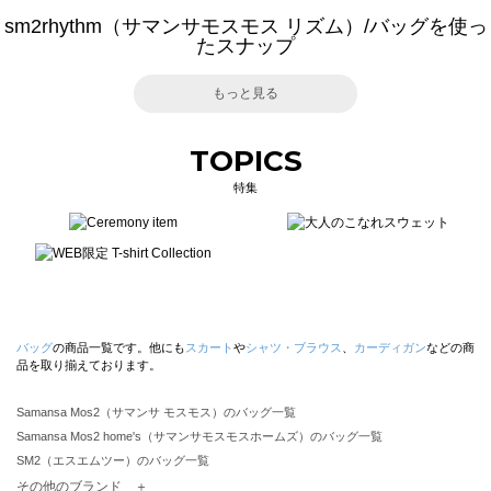
sm2rhythm（サマンサモスモス リズム）/バッグを使っ
たスナップ
もっと見る
TOPICS
特集
バッグ
の商品一覧です。他にも
スカート
や
シャツ・ブラウス
、
カーディガン
などの商
品を取り揃えております。
Samansa Mos2（サマンサ モスモス）のバッグ一覧
Samansa Mos2 home's（サマンサモスモスホームズ）のバッグ一覧
SM2（エスエムツー）のバッグ一覧
TSUHARU by Samansa Mos2（ツハルバイサマンサモスモス）のバッグ一覧
その他のブランド ＋