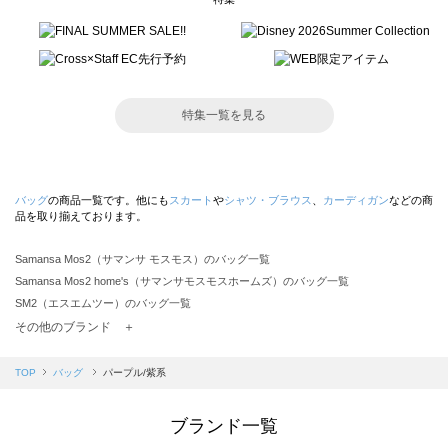
特集一覧を見る
バッグ
の商品一覧です。他にも
スカート
や
シャツ・ブラウス
、
カーディガン
などの商
品を取り揃えております。
Samansa Mos2（サマンサ モスモス）のバッグ一覧
Samansa Mos2 home's（サマンサモスモスホームズ）のバッグ一覧
SM2（エスエムツー）のバッグ一覧
TSUHARU by Samansa Mos2（ツハルバイサマンサモスモス）のバッグ一覧
その他のブランド ＋
sm2rhythm（サマンサモスモス リズム）のバッグ一覧
Samansa Mos2 blue（サマンサモスモス ブルー）のバッグ一覧
TOP
バッグ
パープル/紫系
Samansa Mos2 Lagom（サマンサモスモス ラーゴム）のバッグ一覧
ehka sopo（エヘカソポ）のバッグ一覧
ブランド一覧
sō4ū（ソウフォーユー）のバッグ一覧