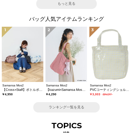
もっと見る
バッグ人気アイテムランキング
1
2
3
Samansa Mos2
Samansa Mos2
Samansa Mos2
【Cross×Staff】ボトルポケ付/ハーフムーンフリルbag
【kazumi×Samansa Mos2】ぬいぐるみバッグ
PVCコーティングショルダーバッグ
￥4,950
￥4,290
￥3,003
-30%OFF-
ランキング一覧を見る
TOPICS
特集