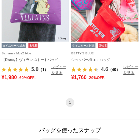
タイムセール対象
SALE
タイムセール対象
SALE
Samansa Mos2 blue
BETTY'S BLUE
【Disney】ヴィランズ/トートバッグ
ショッパー柄 エコバッグ
レビュー
レビュー
5.0
4.6
（1）
（40）
を見る
を見る
¥1,980
¥1,760
-60%OFF-
-20%OFF-
1
バッグを使ったスナップ