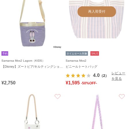
再入荷受付
予約
タイムセール対象
SALE
Samansa Mos2 Lagom（KIDS）
Samansa Mos2
【Disney】ズートピア/キルティングショルダー
ビニールトートバッグ
レビュー
4.0
（2）
を見る
¥2,750
¥1,595
-50%OFF-
お気に入り