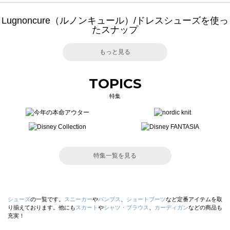
Lugnoncure（ルノンキュール）/ドレスシューズを使っ
たスナップ
もっと見る
TOPICS
特集
特集一覧を見る
シューズ
の一覧です。
スニーカー
や
パンプス
、
ショートブーツ
など定番アイテムを取
り揃えております。他にも
スカート
や
シャツ・ブラウス
、
カーディガン
などの商品も
充実！