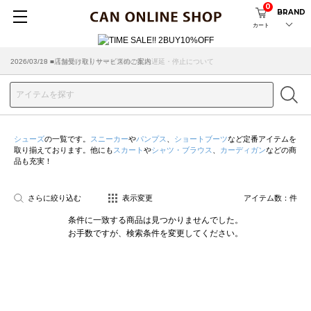
0
BRAND
カート
2026/07/29 ■【お知らせ】ヤマト運輸の配送遅延・停止について
2026/03/18 ■店舗受け取りサービスのご案内
シューズ
の一覧です。
スニーカー
や
パンプス
、
ショートブーツ
など定番アイテムを
取り揃えております。他にも
スカート
や
シャツ・ブラウス
、
カーディガン
などの商
品も充実！
さらに絞り込む
表示変更
アイテム数：
件
条件に一致する商品は見つかりませんでした。
お手数ですが、検索条件を変更してください。