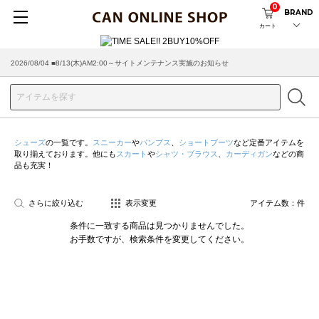
0
BRAND
カート
2026/08/04 ■8/13(木)AM2:00～サイトメンテナンス実施のお知らせ
シューズ
の一覧です。
スニーカー
や
パンプス
、
ショートブーツ
など定番アイテムを
取り揃えております。他にも
スカート
や
シャツ・ブラウス
、
カーディガン
などの商
品も充実！
さらに絞り込む
表示変更
アイテム数：
件
条件に一致する商品は見つかりませんでした。
お手数ですが、検索条件を変更してください。