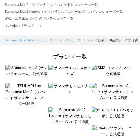
Samansa Mos2（サマンサ モスモス）のドレスシューズ一覧
Samansa Mos2 home's（サマンサモスモスホームズ）のドレスシューズ一覧
SM2（エスエムツー）のドレスシューズ一覧
TSUHARU by Samansa Mos2（ツハルバイサマンサモスモス）のドレスシューズ一覧
その他のブランド ＋
sm2rhythm（サマンサモスモス リズム）のドレスシューズ一覧
Samansa Mos2 blue（サマンサモスモス ブルー）のドレスシューズ一覧
Samansa Mos2 blue
シューズ
ドレスシューズ
レッド/赤系
商品ステータス:予約
Samansa Mos2 Lagom（サマンサモスモス ラーゴム）のドレスシューズ一覧
ehka sopo（エヘカソポ）のドレスシューズ一覧
ブランド一覧
sō4ū（ソウフォーユー）のドレスシューズ一覧
Te chichi（テチチ）のドレスシューズ一覧
Te chichi CLASSIC（テチチ クラシック）のドレスシューズ一覧
Te chichi TERRASSE（テチチ テラス）のドレスシューズ一覧
Lugnoncure（ルノンキュール）のドレスシューズ一覧
BETTY'S BLUE（べティーズブルー）のドレスシューズ一覧
Wpc.（ワールドパーティー）のドレスシューズ一覧