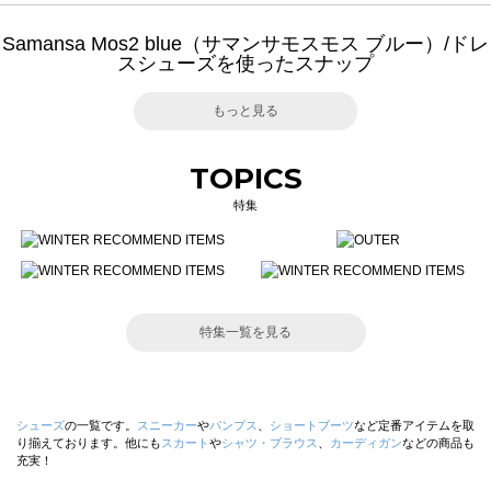
Samansa Mos2 blue（サマンサモスモス ブルー）/ドレ
スシューズを使ったスナップ
もっと見る
TOPICS
特集
特集一覧を見る
シューズ
の一覧です。
スニーカー
や
パンプス
、
ショートブーツ
など定番アイテムを取
り揃えております。他にも
スカート
や
シャツ・ブラウス
、
カーディガン
などの商品も
充実！