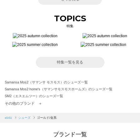
TOPICS
特集
特集一覧を見る
Samansa Mos2（サマンサ モスモス）のシューズ一覧
Samansa Mos2 home's（サマンサモスモスホームズ）のシューズ一覧
SM2（エスエムツー）のシューズ一覧
TSUHARU by Samansa Mos2（ツハルバイサマンサモスモス）のシューズ一覧
その他のブランド ＋
sm2rhythm（サマンサモスモス リズム）のシューズ一覧
Samansa Mos2 blue（サマンサモスモス ブルー）のシューズ一覧
sō4ū
シューズ
ゴールド/金系
Samansa Mos2 Lagom（サマンサモスモス ラーゴム）のシューズ一覧
ehka sopo（エヘカソポ）のシューズ一覧
ブランド一覧
sō4ū（ソウフォーユー）のシューズ一覧