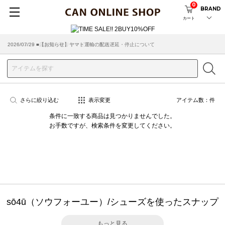
0
BRAND
カート
2026/07/29 ■【お知らせ】ヤマト運輸の配送遅延・停止について
2026/03/18 ■店舗受け取りサービスのご案内
さらに絞り込む
表示変更
アイテム数：
件
条件に一致する商品は見つかりませんでした。
お手数ですが、検索条件を変更してください。
sō4ū（ソウフォーユー）/シューズを使ったスナップ
もっと見る