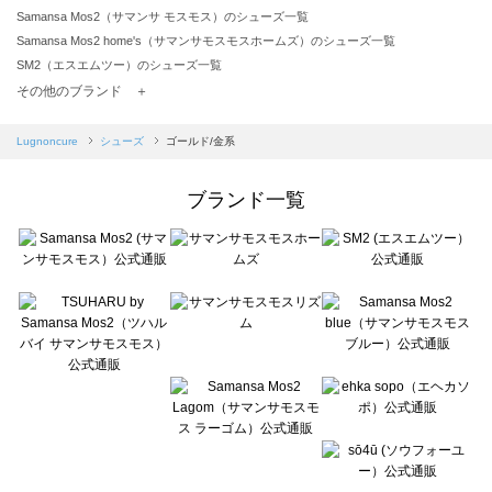
Samansa Mos2（サマンサ モスモス）のシューズ一覧
Samansa Mos2 home's（サマンサモスモスホームズ）のシューズ一覧
SM2（エスエムツー）のシューズ一覧
TSUHARU by Samansa Mos2（ツハルバイサマンサモスモス）のシューズ一覧
その他のブランド ＋
sm2rhythm（サマンサモスモス リズム）のシューズ一覧
Samansa Mos2 blue（サマンサモスモス ブルー）のシューズ一覧
Lugnoncure
シューズ
ゴールド/金系
Samansa Mos2 Lagom（サマンサモスモス ラーゴム）のシューズ一覧
ehka sopo（エヘカソポ）のシューズ一覧
ブランド一覧
sō4ū（ソウフォーユー）のシューズ一覧
Te chichi（テチチ）のシューズ一覧
Te chichi CLASSIC（テチチ クラシック）のシューズ一覧
Te chichi TERRASSE（テチチ テラス）のシューズ一覧
Lugnoncure（ルノンキュール）のシューズ一覧
BETTY'S BLUE（べティーズブルー）のシューズ一覧
Wpc.（ワールドパーティー）のシューズ一覧