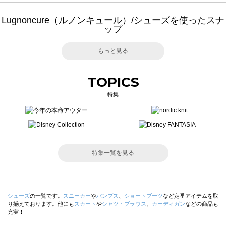
Lugnoncure（ルノンキュール）/シューズを使ったスナ
ップ
もっと見る
TOPICS
特集
特集一覧を見る
シューズ
の一覧です。
スニーカー
や
パンプス
、
ショートブーツ
など定番アイテムを取
り揃えております。他にも
スカート
や
シャツ・ブラウス
、
カーディガン
などの商品も
充実！