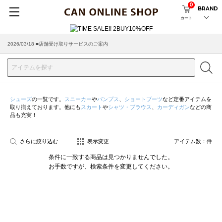
0
BRAND
カート
2026/03/18 ■店舗受け取りサービスのご案内
シューズ
の一覧です。
スニーカー
や
パンプス
、
ショートブーツ
など定番アイテムを
取り揃えております。他にも
スカート
や
シャツ・ブラウス
、
カーディガン
などの商
品も充実！
さらに絞り込む
表示変更
アイテム数：
件
条件に一致する商品は見つかりませんでした。
お手数ですが、検索条件を変更してください。