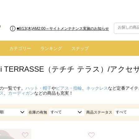
■8/13(木)AM2:00～サイトメンテナンス実施のお知らせ
カテゴリー
ランキング
スナップ
hichi TERRASSE（テチチ テラス）/アク
の一覧です。
ハット・帽子
や
ピアス・指輪
、
ネックレス
など定番アイテ
ス
、
カーディガン
などの商品も充実！
順
すべて
すべて
在庫の有無
商品ステータス
お気に入り
お気に入り