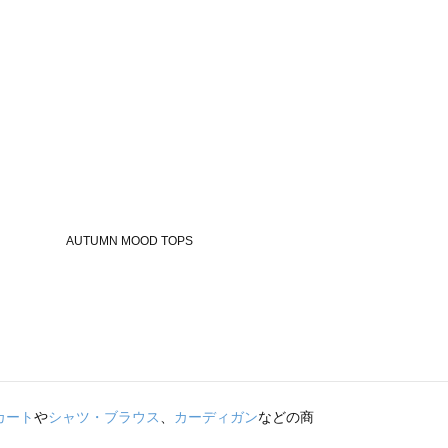
カート
や
シャツ・ブラウス
、
カーディガン
などの商