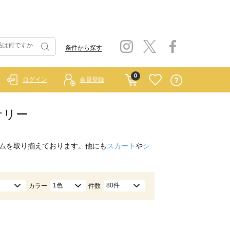
条件から探す
0
ログイン
会員登録
セサリー
ムを取り揃えております。他にも
スカート
や
シ
1色
80件
カラー
件数