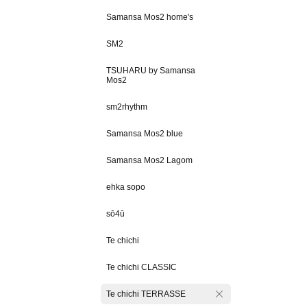
Samansa Mos2 home's
SM2
TSUHARU by Samansa
Mos2
sm2rhythm
Samansa Mos2 blue
Samansa Mos2 Lagom
ehka sopo
sō4ū
Te chichi
Te chichi CLASSIC
Te chichi TERRASSE