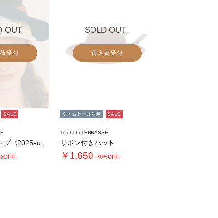
D OUT
SOLD OUT
荷受付
再入荷受付
SALE
タイムセール対象
SALE
SE
Te chichi TERRASSE
刺繍入りキャップ《2025autumn ca…
リボン付きハット
￥1,650
0%OFF-
-70%OFF-