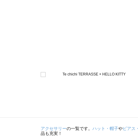
アクセサリー
の一覧です。
ハット・帽子
や
ピアス
品も充実！