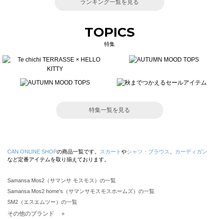
ランキング一覧を見る
TOPICS
特集
特集一覧を見る
CAN ONLINE SHOP
の商品一覧です。
スカート
や
シャツ・ブラウス
、
カーディガン
など定番アイテムを取り揃えております。
Samansa Mos2（サマンサ モスモス）の一覧
Samansa Mos2 home's（サマンサモスモスホームズ）の一覧
SM2（エスエムツー）の一覧
TSUHARU by Samansa Mos2（ツハルバイサマンサモスモス）の一覧
その他のブランド ＋