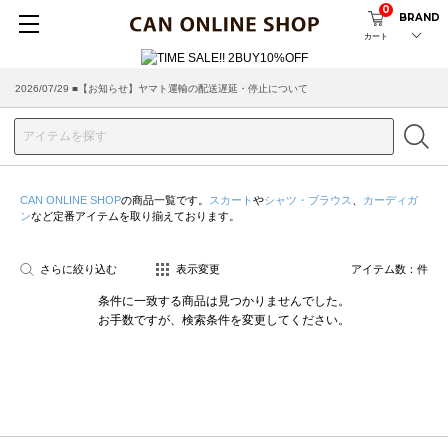
0
BRAND
カート
2026/07/29 ■【お知らせ】ヤマト運輸の配送遅延・停止について
2026/03/18 ■店舗受け取りサービスのご案内
CAN ONLINE SHOP
の商品一覧です。
スカート
や
シャツ・ブラウス
、
カーディガ
ン
など定番アイテムを取り揃えております。
さらに絞り込む
表示変更
アイテム数：
件
条件に一致する商品は見つかりませんでした。
お手数ですが、検索条件を変更してください。