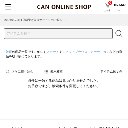
0
BRAND
カート
2026/03/18 ■店舗受け取りサービスのご案内
雑貨
の商品一覧です。他にも
スカート
や
シャツ・ブラウス
、
カーディガン
などの商
品を取り揃えております。
さらに絞り込む
表示変更
アイテム数：
件
条件に一致する商品は見つかりませんでした。
お手数ですが、検索条件を変更してください。