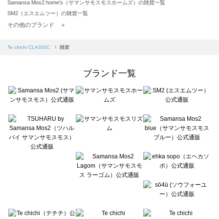
Samansa Mos2 home's（サマンサモスモスホームズ）の雑貨一覧
SM2（エスエムツー）の雑貨一覧
TSUHARU by Samansa Mos2（ツハルバイサマンサモスモス）の雑貨一覧
その他のブランド ＋
sm2rhythm（サマンサモスモス リズム）の雑貨一覧
Samansa Mos2 blue（サマンサモスモス ブルー）の雑貨一覧
Te chichi CLASSIC
雑貨
Samansa Mos2 Lagom（サマンサモスモス ラーゴム）の雑貨一覧
ehka sopo（エヘカソポ）の雑貨一覧
ブランド一覧
sō4ū（ソウフォーユー）の雑貨一覧
Te chichi（テチチ）の雑貨一覧
Te chichi CLASSIC（テチチ クラシック）の雑貨一覧
Te chichi TERRASSE（テチチ テラス）の雑貨一覧
Lugnoncure（ルノンキュール）の雑貨一覧
BETTY'S BLUE（べティーズブルー）の雑貨一覧
Wpc.（ワールドパーティー）の雑貨一覧