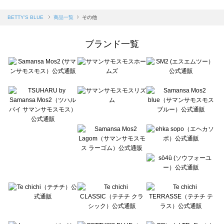
sm2rhythm（サマンサモスモス リズム）の一覧
Samansa Mos2 blue（サマンサモスモス ブルー）の一覧
BETTY'S BLUE
商品一覧
その他
Samansa Mos2 Lagom（サマンサモスモス ラーゴム）の一覧
ehka sopo（エヘカソポ）の一覧
ブランド一覧
sō4ū（ソウフォーユー）の一覧
Te chichi（テチチ）の一覧
Te chichi CLASSIC（テチチ クラシック）の一覧
Te chichi TERRASSE（テチチ テラス）の一覧
Lugnoncure（ルノンキュール）の一覧
BETTY'S BLUE（べティーズブルー）の一覧
Wpc.（ワールドパーティー）の一覧