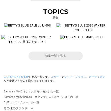
TOPICS
特集
特集一覧を見る
CAN ONLINE SHOP
の商品一覧です。
スカート
や
シャツ・ブラウス
、
カーディガン
など定番アイテムを取り揃えております。
Samansa Mos2（サマンサ モスモス）の一覧
Samansa Mos2 home's（サマンサモスモスホームズ）の一覧
SM2（エスエムツー）の一覧
TSUHARU by Samansa Mos2（ツハルバイサマンサモスモス）の一覧
その他のブランド ＋