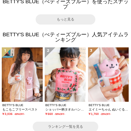
BETTY'S BLUE（べティーズブルー）を使ったスナッ
プ
もっと見る
BETTY'S BLUE（べティーズブルー）人気アイテムラ
ンキング
1
2
3
BETTY'S BLUE
BETTY'S BLUE
BETTY'S BLUE
もこもこフリースベスト
ショッパー柄タオルハンカチ
エイミーちゃん ぬいぐるみチャーム
￥3,036
￥660
￥1,760
-60%OFF-
-50%OFF-
-20%OFF-
ランキング一覧を見る