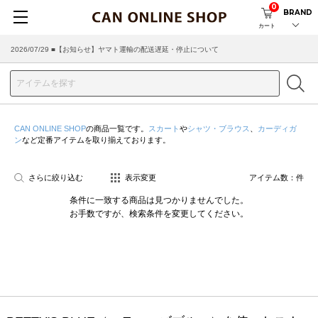
0
BRAND
カート
2026/07/29 ■【お知らせ】ヤマト運輸の配送遅延・停止について
CAN ONLINE SHOP
の商品一覧です。
スカート
や
シャツ・ブラウス
、
カーディガ
ン
など定番アイテムを取り揃えております。
さらに絞り込む
表示変更
アイテム数：
件
条件に一致する商品は見つかりませんでした。
お手数ですが、検索条件を変更してください。