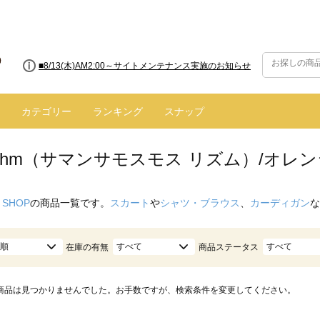
■8/13(木)AM2:00～サイトメンテナンス実施のお知らせ
カテゴリー
ランキング
スナップ
hythm（サマンサモスモス リズム）/オレ
 SHOP
の商品一覧です。
スカート
や
シャツ・ブラウス
、
カーディガン
な
順
すべて
すべて
在庫の有無
商品ステータス
商品は見つかりませんでした。お手数ですが、検索条件を変更してください。