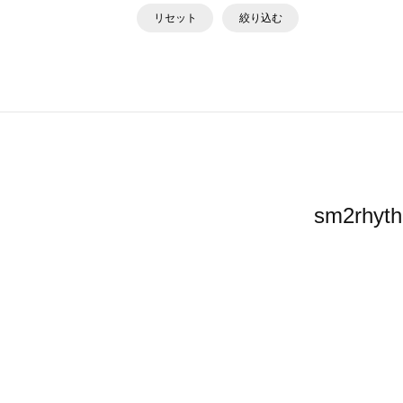
リセット
絞り込む
sm2r