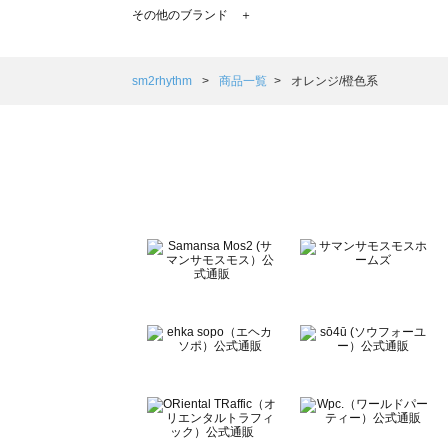
TSUHARU by Samansa Mos2（ツハルバイサマンサモ
その他のブランド ＋
sm2rhythm（サマンサモスモス リズム）の一覧
Samansa Mos2 blue（サマンサモスモス ブルー）の一覧
Samansa Mos2 Lagom（サマンサモスモス ラーゴム）の
sm2rhythm
商品一覧
オレンジ/橙色系
ehka sopo（エヘカソポ）の一覧
sō4ū（ソウフォーユー）の一覧
Te chichi（テチチ）の一覧
Te chichi CLASSIC（テチチ クラシック）の一覧
Te chichi TERRASSE（テチチ テラス）の一覧
Lugnoncure（ルノンキュール）の一覧
BETTY'S BLUE（べティーズブルー）の一覧
Wpc.（ワールドパーティー）の一覧