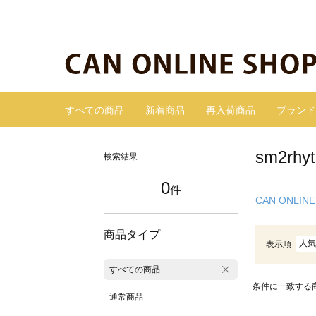
すべての商品
新着商品
再入荷商品
ブランド
sm2r
検索結果
0
件
CAN ONLINE
商品タイプ
人気
表示順
すべての商品
条件に一致する
通常商品