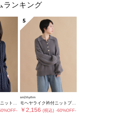
テムランキング
5
sm2rhythm
ルオーバー
モヘヤライク衿付ニットプルオーバー
￥2,156
60%OFF-
(税込)
-60%OFF-