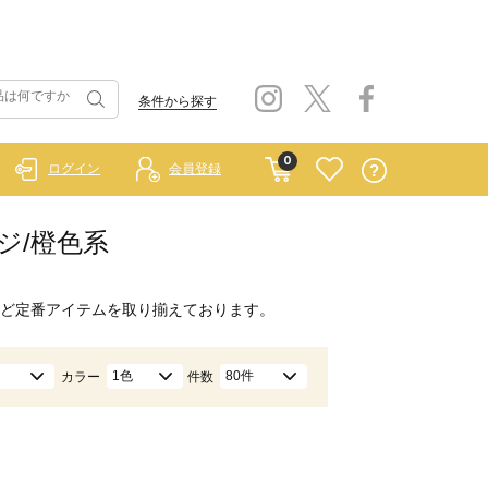
条件から探す
0
ログイン
会員登録
ンジ/橙色系
ど定番アイテムを取り揃えております。
1色
80件
カラー
件数