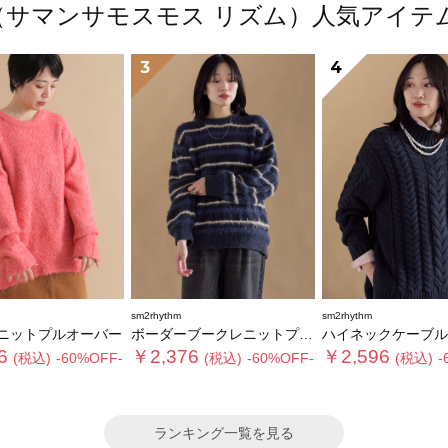
thm（サマンサモスモス リズム）人気アイ
3
4
sm2rhythm
sm2rhythm
ニットプルオーバー
ボーダーブークレニットプルオーバー
ハイネックケーブルニットプ
6
￥2,376
￥2,596
(税込)
-60%OFF-
(税込)
-60%OFF-
(税込)
-
ランキング一覧を見る