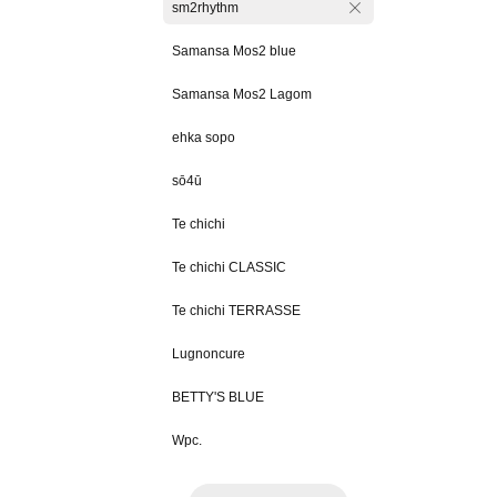
sm2rhythm
Samansa Mos2 blue
Samansa Mos2 Lagom
ehka sopo
sō4ū
Te chichi
Te chichi CLASSIC
Te chichi TERRASSE
Lugnoncure
BETTY'S BLUE
Wpc.