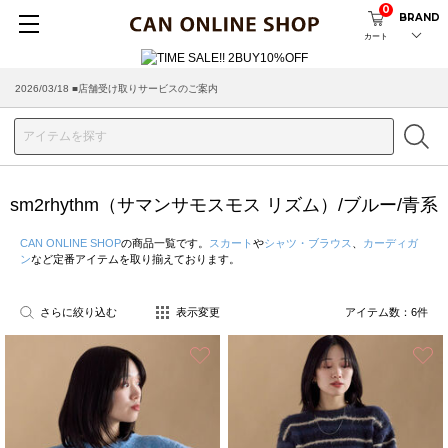
0
BRAND
カート
2026/03/18 ■店舗受け取りサービスのご案内
sm2rhythm（サマンサモスモス リズム）/ブルー/青系
CAN ONLINE SHOP
の商品一覧です。
スカート
や
シャツ・ブラウス
、
カーディガ
ン
など定番アイテムを取り揃えております。
さらに絞り込む
表示変更
アイテム数：
6
件
お気に入り