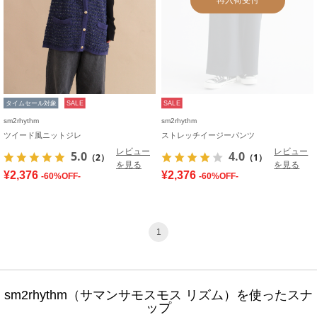
タイムセール対象
SALE
SALE
sm2rhythm
sm2rhythm
ツイード風ニットジレ
ストレッチイージーパンツ
レビュー
レビュー
5.0
4.0
（2）
（1）
を見る
を見る
¥2,376
¥2,376
-60%OFF-
-60%OFF-
1
sm2rhythm（サマンサモスモス リズム）を使ったスナ
ップ