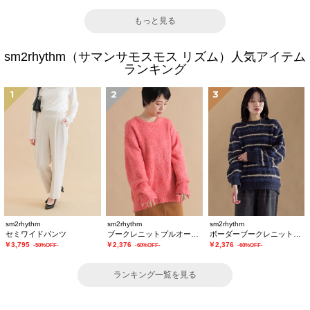
もっと見る
sm2rhythm（サマンサモスモス リズム）人気アイテム
ランキング
1
2
3
sm2rhythm
sm2rhythm
sm2rhythm
セミワイドパンツ
ブークレニットプルオーバー
ボーダーブークレニットプルオーバー
￥3,795
￥2,376
￥2,376
-50%OFF-
-60%OFF-
-60%OFF-
ランキング一覧を見る