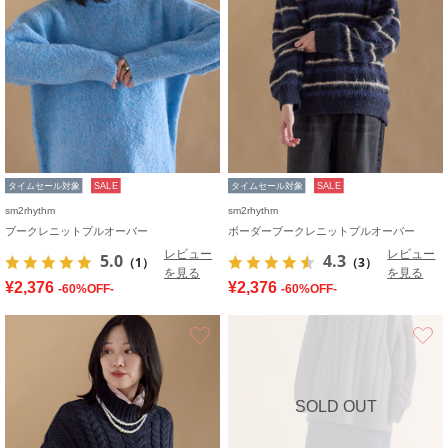
タイムセール対象
SALE
タイムセール対象
SALE
sm2rhythm
sm2rhythm
ブークレニットプルオーバー
ボーダーブークレニットプルオーバー
レビュー
レビュー
5.0
4.3
（1）
（3）
を見る
を見る
¥2,376
¥2,376
-60%OFF-
-60%OFF-
お気に入り
SOLD OUT