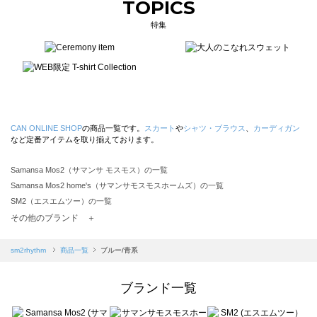
TOPICS
特集
CAN ONLINE SHOP
の商品一覧です。
スカート
や
シャツ・ブラウス
、
カーディガン
など定番アイテムを取り揃えております。
Samansa Mos2（サマンサ モスモス）の一覧
Samansa Mos2 home's（サマンサモスモスホームズ）の一覧
SM2（エスエムツー）の一覧
TSUHARU by Samansa Mos2（ツハルバイサマンサモスモス）の一覧
その他のブランド ＋
sm2rhythm（サマンサモスモス リズム）の一覧
Samansa Mos2 blue（サマンサモスモス ブルー）の一覧
sm2rhythm
商品一覧
ブルー/青系
Samansa Mos2 Lagom（サマンサモスモス ラーゴム）の一覧
ehka sopo（エヘカソポ）の一覧
ブランド一覧
sō4ū（ソウフォーユー）の一覧
Te chichi（テチチ）の一覧