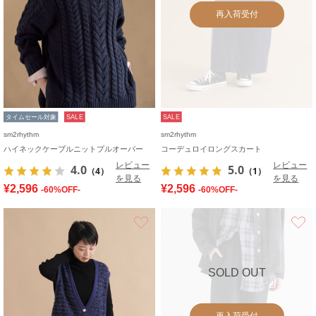
再入荷受付
タイムセール対象
SALE
SALE
sm2rhythm
sm2rhythm
ハイネックケーブルニットプルオーバー
コーデュロイロングスカート
レビュー
レビュー
4.0
5.0
（4）
（1）
を見る
を見る
¥2,596
¥2,596
-60%OFF-
-60%OFF-
お気に入り
SOLD OUT
再入荷受付