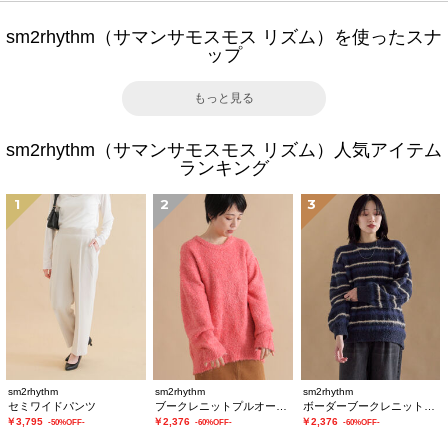
sm2rhythm（サマンサモスモス リズム）を使ったスナ
ップ
もっと見る
sm2rhythm（サマンサモスモス リズム）人気アイテム
ランキング
1
2
3
sm2rhythm
sm2rhythm
sm2rhythm
セミワイドパンツ
ブークレニットプルオーバー
ボーダーブークレニットプルオーバー
￥3,795
￥2,376
￥2,376
-50%OFF-
-60%OFF-
-60%OFF-