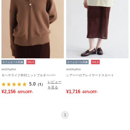
タイムセール対象
SALE
タイムセール対象
SALE
sm2rhythm
sm2rhythm
モヘヤライク衿付ニットプルオーバー
シアーベロアレイヤードスカート
レビュー
5.0
（1）
を見る
¥2,156
¥1,716
-60%OFF-
-60%OFF-
1