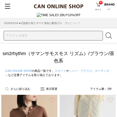
0
BRAND
カート
2026/07/29 ■【お知らせ】ヤマト運輸の配送遅延・停止について
2026/03/18 ■店舗受け取りサービスのご案内
sm2rhythm（サマンサモスモス リズム）/ブラウン/茶
色系
CAN ONLINE SHOP
の商品一覧です。
スカート
や
シャツ・ブラウス
、
カーディガ
ン
など定番アイテムを取り揃えております。
さらに絞り込む
表示変更
アイテム数：
2
件
お気に入り