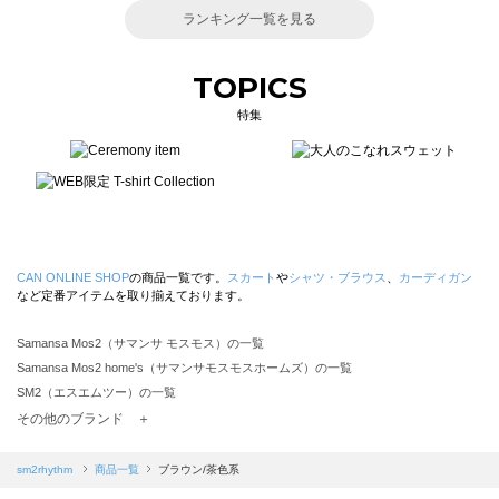
ランキング一覧を見る
TOPICS
特集
CAN ONLINE SHOP
の商品一覧です。
スカート
や
シャツ・ブラウス
、
カーディガン
など定番アイテムを取り揃えております。
Samansa Mos2（サマンサ モスモス）の一覧
Samansa Mos2 home's（サマンサモスモスホームズ）の一覧
SM2（エスエムツー）の一覧
TSUHARU by Samansa Mos2（ツハルバイサマンサモスモス）の一覧
その他のブランド ＋
sm2rhythm（サマンサモスモス リズム）の一覧
Samansa Mos2 blue（サマンサモスモス ブルー）の一覧
sm2rhythm
商品一覧
ブラウン/茶色系
Samansa Mos2 Lagom（サマンサモスモス ラーゴム）の一覧