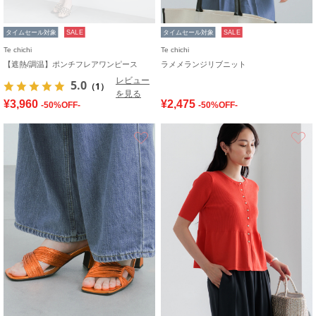
タイムセール対象
SALE
タイムセール対象
SALE
Te chichi
Te chichi
【遮熱/調温】ポンチフレアワンピース
ラメメランジリブニット
レビュー
5.0
（1）
を見る
¥3,960
¥2,475
-50%OFF-
-50%OFF-
お気に入り