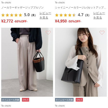
Te chichi
Te chichi
ノーカラーギャザージップブルゾン
シャイニーノーカラージレ(セットアップ可)
レビュー
レビュー
5.0
4.7
（8）
（3）
を見る
を見る
¥2,772
¥4,950
-60%OFF-
-50%OFF-
お気に入り
タイムセール対象
SALE
タイムセール対象
SALE
Te chichi
Te chichi