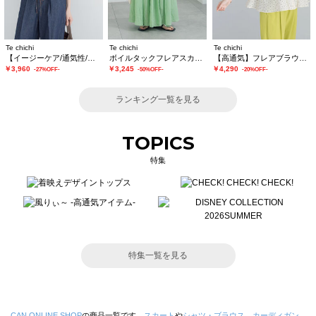
Te chichi
Te chichi
Te chichi
【イージーケア/通気性/マシンウォッシャブル】チェックドロストシャツ
ボイルタックフレアスカート(セットアップ可)
【高通気】フレアブラウス（セットアップ可）
￥3,960
￥3,245
￥4,290
-27%OFF-
-50%OFF-
-20%OFF-
ランキング一覧を見る
TOPICS
特集
特集一覧を見る
CAN ONLINE SHOP
の商品一覧です。
スカート
や
シャツ・ブラウス
、
カーディガン