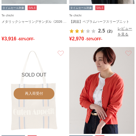
タイムセール対象
SALE
タイムセール対象
SALE
Te chichi
Te chichi
メタリックシャーリングサンダル《2026 SUMMER LOOK item》
【調温】ペプラムハーフスリーブニット
レビュー
2.5
（2）
を見る
¥3,916
¥2,970
-60%OFF-
-50%OFF-
お気に入り
SOLD OUT
再入荷受付