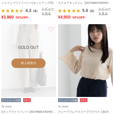
シャイニーワイドパンツ(セットアップ可)
スクエアネックジレ【AOYAMA FASHION ASSOCIATION × Té chichi】
レビュー
レビュー
4.3
5.0
（4）
（2）
を見る
を見る
¥3,960
¥4,950
-50%OFF-
-50%OFF-
お気に入り
SOLD OUT
再入荷受付
タイムセール対象
SALE
タイムセール対象
SALE
Te chichi
Te chichi
2タックワイドパンツ【AOYAMA FASHION ASSOCIATION × Té chichi】
クレープフレアスリーブブラウス【AOYAMA FASHION ASSOCIATION × Té chichi】