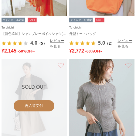
タイムセール対象
SALE
タイムセール対象
SALE
Te chichi
Te chichi
【新色追加】シャンブレーボイルシャツ(セットアップ可)《2026 SUMMER LOOK item》
舟型トートバッグ
レビュー
レビュー
4.0
5.0
（5）
（2）
を見る
を見る
¥2,145
¥2,772
-50%OFF-
-60%OFF-
お気に入り
SOLD OUT
再入荷受付