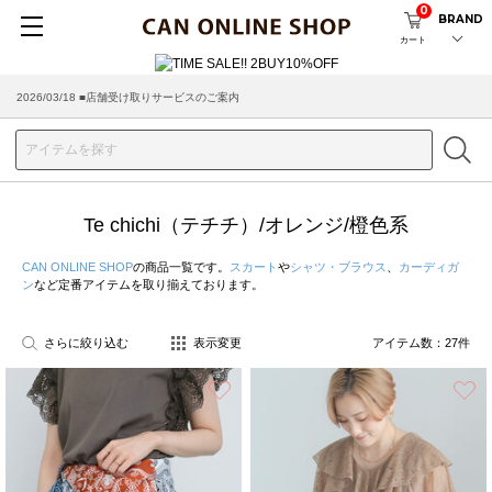
0
BRAND
カート
2026/08/04 ■8/13(木)AM2:00～サイトメンテナンス実施のお知らせ
2026/03/18 ■店舗受け取りサービスのご案内
Te chichi（テチチ）/オレンジ/橙色系
CAN ONLINE SHOP
の商品一覧です。
スカート
や
シャツ・ブラウス
、
カーディガ
ン
など定番アイテムを取り揃えております。
さらに絞り込む
表示変更
アイテム数：
27
件
お気に入り