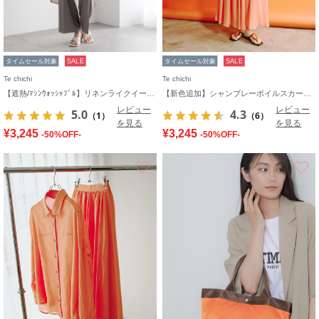
タイムセール対象
SALE
タイムセール対象
SALE
Te chichi
Te chichi
【遮熱/ﾏｼﾝｳｫｯｼｬﾌﾞﾙ】リネンライクイージーワイドパンツ
【新色追加】シャンブレーボイルスカート(セットアップ可)《2026 SUMMER LOOK item》
レビュー
レビュー
5.0
4.3
（1）
（6）
を見る
を見る
¥3,245
¥3,245
-50%OFF-
-50%OFF-
お気に入り