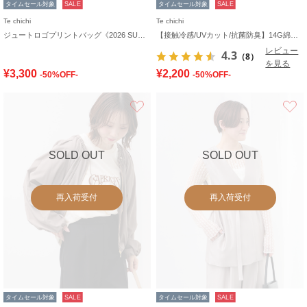
タイムセール対象
SALE
タイムセール対象
SALE
Te chichi
Te chichi
ジュートロゴプリントバッグ《2026 SUMMER LOOK item》
【接触冷感/UVカット/抗菌防臭】14G綿ポリクルーカーディガン《新色追加》
レビュー
4.3
（8）
を見る
¥3,300
¥2,200
-50%OFF-
-50%OFF-
お気に入り
SOLD OUT
SOLD OUT
再入荷受付
再入荷受付
タイムセール対象
SALE
タイムセール対象
SALE