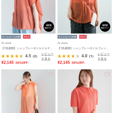
タイムセール対象
SALE
タイムセール対象
SALE
Te chichi
Te chichi
【7色展開】シャンブレーボイルドルマンシャツ
【7色展開】シャンブレーボイルフレンチスリーブシャツ
レビュー
レビュー
4.5
4.0
（2）
（1）
を見る
を見る
¥2,145
¥2,145
-50%OFF-
-50%OFF-
お気に入り