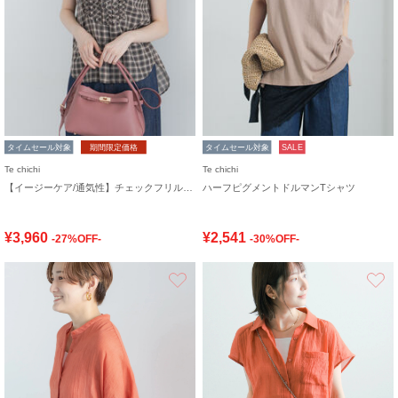
タイムセール対象
期間限定価格
タイムセール対象
SALE
Te chichi
Te chichi
【イージーケア/通気性】チェックフリルフレンチスリーブブラウス
ハーフピグメントドルマンTシャツ
¥3,960
¥2,541
-27%OFF-
-30%OFF-
お気に入り