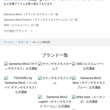
など定番アイテムを取り揃えております。
Samansa Mos2（サマンサ モスモス）の一覧
Samansa Mos2 home's（サマンサモスモスホームズ）の一覧
SM2（エスエムツー）の一覧
TSUHARU by Samansa Mos2（ツハルバイサマンサモスモス）の一覧
その他のブランド ＋
sm2rhythm（サマンサモスモス リズム）の一覧
Samansa Mos2 blue（サマンサモスモス ブルー）の一覧
Te chichi
商品一覧
オレンジ/橙色系
Samansa Mos2 Lagom（サマンサモスモス ラーゴム）の一覧
ehka sopo（エヘカソポ）の一覧
ブランド一覧
sō4ū（ソウフォーユー）の一覧
Te chichi（テチチ）の一覧
Te chichi CLASSIC（テチチ クラシック）の一覧
Te chichi TERRASSE（テチチ テラス）の一覧
Lugnoncure（ルノンキュール）の一覧
BETTY'S BLUE（べティーズブルー）の一覧
Wpc.（ワールドパーティー）の一覧