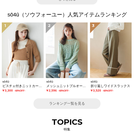
sō4ū（ソウフォーユー）人気アイテムランキング
1
2
3
sō4ū
sō4ū
sō4ū
ビスチェ付きニットカーディガン
メッシュニットプルオーバー
折り返しワイドスラックス
￥3,300
￥2,596
￥3,520
-60%OFF-
-60%OFF-
-60%OFF-
ランキング一覧を見る
TOPICS
特集