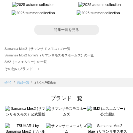
特集一覧を見る
Samansa Mos2（サマンサ モスモス）の一覧
Samansa Mos2 home's（サマンサモスモスホームズ）の一覧
SM2（エスエムツー）の一覧
TSUHARU by Samansa Mos2（ツハルバイサマンサモスモス）の一覧
その他のブランド ＋
sm2rhythm（サマンサモスモス リズム）の一覧
Samansa Mos2 blue（サマンサモスモス ブルー）の一覧
sō4ū
商品一覧
オレンジ/橙色系
Samansa Mos2 Lagom（サマンサモスモス ラーゴム）の一覧
ehka sopo（エヘカソポ）の一覧
ブランド一覧
sō4ū（ソウフォーユー）の一覧
Te chichi（テチチ）の一覧
Te chichi CLASSIC（テチチ クラシック）の一覧
Te chichi TERRASSE（テチチ テラス）の一覧
Lugnoncure（ルノンキュール）の一覧