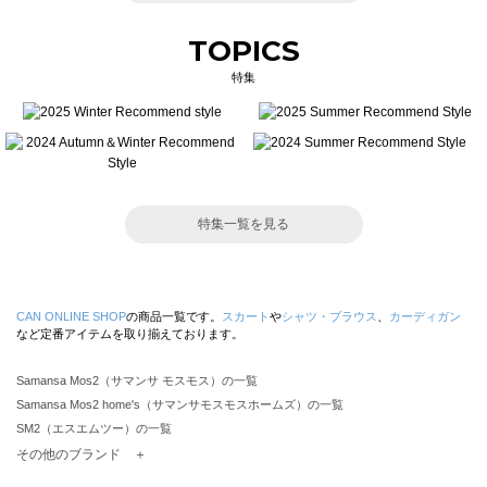
TOPICS
特集
特集一覧を見る
CAN ONLINE SHOP
の商品一覧です。
スカート
や
シャツ・ブラウス
、
カーディガン
など定番アイテムを取り揃えております。
Samansa Mos2（サマンサ モスモス）の一覧
Samansa Mos2 home's（サマンサモスモスホームズ）の一覧
SM2（エスエムツー）の一覧
TSUHARU by Samansa Mos2（ツハルバイサマンサモスモス）の一覧
その他のブランド ＋
sm2rhythm（サマンサモスモス リズム）の一覧