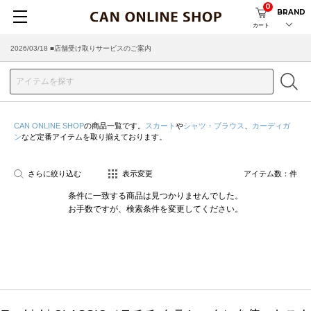
0
BRAND
カート
2026/03/18 ■店舗受け取りサービスのご案内
CAN ONLINE SHOP
の商品一覧です。
スカート
や
シャツ・ブラウス
、
カーディガ
ン
など定番アイテムを取り揃えております。
さらに絞り込む
表示変更
アイテム数：
件
条件に一致する商品は見つかりませんでした。
お手数ですが、検索条件を変更してください。