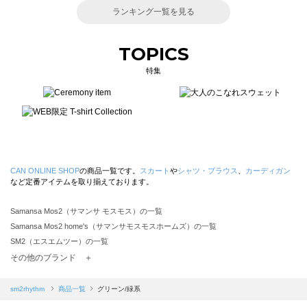
ランキング一覧を見る
TOPICS
特集
CAN ONLINE SHOP
の商品一覧です。
スカート
や
シャツ・ブラウス
、
カーディガン
など定番アイテムを取り揃えております。
Samansa Mos2（サマンサ モスモス）の一覧
Samansa Mos2 home's（サマンサモスモスホームズ）の一覧
SM2（エスエムツー）の一覧
TSUHARU by Samansa Mos2（ツハルバイサマンサモスモス）の一覧
その他のブランド ＋
sm2rhythm（サマンサモスモス リズム）の一覧
Samansa Mos2 blue（サマンサモスモス ブルー）の一覧
sm2rhythm
商品一覧
グリーン/緑系
Samansa Mos2 Lagom（サマンサモスモス ラーゴム）の一覧