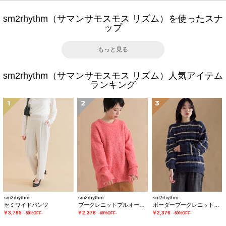
sm2rhythm（サマンサモスモス リズム）を使ったスナ
ップ
もっと見る
sm2rhythm（サマンサモスモス リズム）人気アイテム
ランキング
1
2
3
sm2rhythm
sm2rhythm
sm2rhythm
セミワイドパンツ
ブークレニットプルオーバー
ボーダーブークレニットプルオーバー
￥3,795
￥2,376
￥2,376
-50%OFF-
-60%OFF-
-60%OFF-