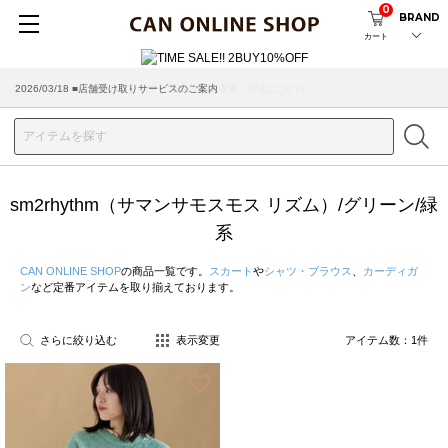
0
BRAND
カート
2026/03/18 ■店舗受け取りサービスのご案内
sm2rhythm（サマンサモスモス リズム）/グリーン/緑
系
CAN ONLINE SHOP
の商品一覧です。
スカート
や
シャツ・ブラウス
、
カーディガ
ン
など定番アイテムを取り揃えております。
さらに絞り込む
表示変更
アイテム数：
1
件
お気に入り