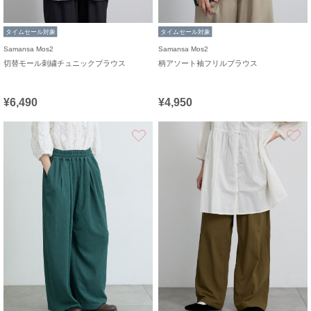
タイムセール対象
タイムセール対象
Samansa Mos2
Samansa Mos2
切替モール刺繍チュニックブラウス
柄アソート袖フリルブラウス
¥6,490
¥4,950
お気に入り