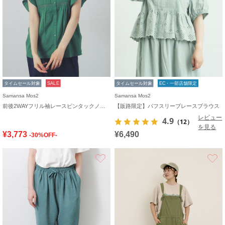
タイムセール対象
SALE
タイムセール対象
EC・一部店舗限定
Samansa Mos2
Samansa Mos2
前後2WAYフリル袖レースピンタックノースリブラウス
【販路限定】パフスリーブレースブラウス
レビュー
4.9
（12）
を見る
¥3,773
¥6,490
-30%OFF-
お気に入り