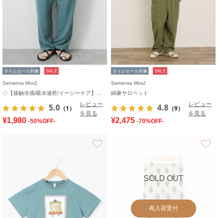
タイムセール対象
SALE
タイムセール対象
SALE
Samansa Mos2
Samansa Mos2
◇【接触冷感/吸水速乾/イージーケア】イージーパンツ
綿麻サロペット
レビュー
レビュー
5.0
4.8
（1）
（9）
を見る
を見る
¥1,980
¥2,475
-50%OFF-
-70%OFF-
お気に入り
SOLD OUT
再入荷受付