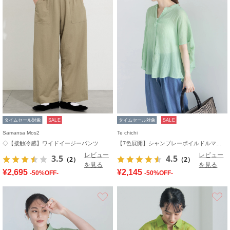
タイムセール対象
SALE
タイムセール対象
SALE
Samansa Mos2
Te chichi
◇【接触冷感】ワイドイージーパンツ
【7色展開】シャンブレーボイルドルマンシャツ
レビュー
レビュー
3.5
4.5
（2）
（2）
を見る
を見る
¥2,695
¥2,145
-50%OFF-
-50%OFF-
お気に入り