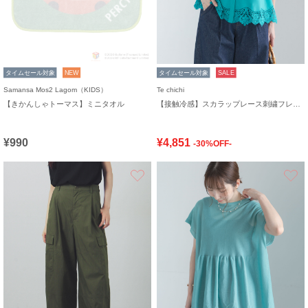
タイムセール対象
NEW
タイムセール対象
SALE
Samansa Mos2 Lagom（KIDS）
Te chichi
【きかんしゃトーマス】ミニタオル
【接触冷感】スカラップレース刺繍フレンチシャツ
¥990
¥4,851
-30%OFF-
お気に入り