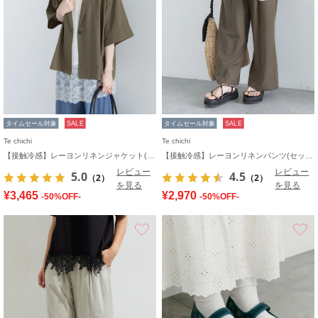
タイムセール対象
SALE
タイムセール対象
SALE
Te chichi
Te chichi
【接触冷感】レーヨンリネンジャケット(セットアップ可)
【接触冷感】レーヨンリネンパンツ(セットアップ可)
レビュー
レビュー
5.0
4.5
（2）
（2）
を見る
を見る
¥3,465
¥2,970
-50%OFF-
-50%OFF-
お気に入り