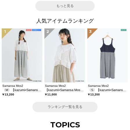
もっと見る
人気アイテムランキング
1
2
3
Samansa Mos2
Samansa Mos2
Samansa Mos2
〈M〉【kazumi×Samansa Mos2】キャミワンピース《WEB限定カラーあり》
【kazumi×Samansa Mos2】レースフリルブラウス
〈S〉【kazumi×Samansa Mos2】キャミワンピース《WEB限定カラーあり》
￥13,200
￥11,000
￥13,200
ランキング一覧を見る
TOPICS