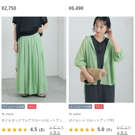
¥2,750
¥6,490
お気に入り
タイムセール対象
SALE
タイムセール対象
SALE
Te chichi
Te chichi
ボイルタックフレアスカート(セットアップ可)
ボイルシャツ(セットアップ可)
レビュー
レビュー
4.5
5.0
（2）
（1）
を見る
を見る