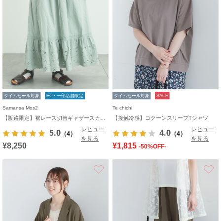
タイムセール対象
EC・一部店舗限定
タイムセール対象
SALE
Samansa Mos2
Te chichi
【販路限定】裾レース切替ギャザースカート
【接触冷感】コクーンスリーブTシャツ
レビュー
レビュー
5.0
4.0
（4）
（4）
を見る
を見る
¥8,250
¥1,815
-50%OFF-
お気に入り