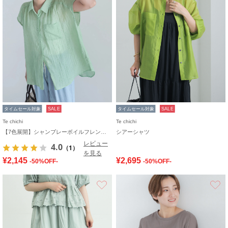
タイムセール対象
SALE
タイムセール対象
SALE
Te chichi
Te chichi
【7色展開】シャンブレーボイルフレンチスリーブシャツ
シアーシャツ
レビュー
4.0
（1）
を見る
¥2,145
¥2,695
-50%OFF-
-50%OFF-
お気に入り