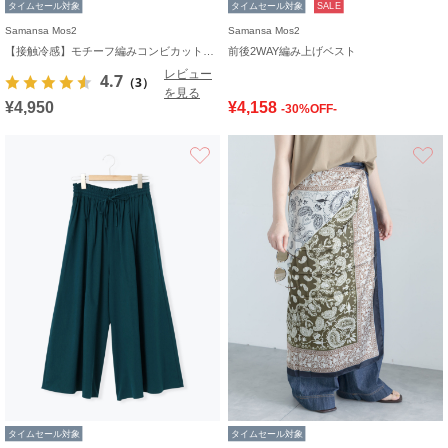
タイムセール対象
タイムセール対象
SALE
Samansa Mos2
Samansa Mos2
【接触冷感】モチーフ編みコンビカットソー
前後2WAY編み上げベスト
レビュー
4.7
（3）
を見る
¥4,950
¥4,158
-30%OFF-
お気に入り
タイムセール対象
タイムセール対象