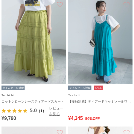
お気に入り
タイムセール対象
タイムセール対象
SALE
Te chichi
Te chichi
コットンローンレースティアードスカート
【接触冷感】ティアードキャミソールワンピース
レビュー
5.0
（1）
を見る
¥9,790
¥4,345
-50%OFF-
お気に入り