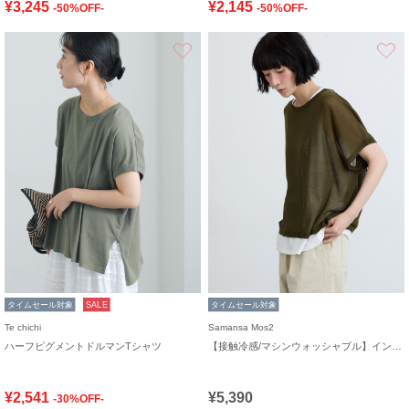
¥3,245
¥2,145
-50%OFF-
-50%OFF-
お気に入り
タイムセール対象
SALE
タイムセール対象
Te chichi
Samansa Mos2
ハーフピグメントドルマンTシャツ
【接触冷感/マシンウォッシャブル】インナーセット半袖ニット
¥2,541
¥5,390
-30%OFF-