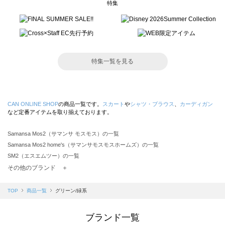
特集
特集一覧を見る
CAN ONLINE SHOP
の商品一覧です。
スカート
や
シャツ・ブラウス
、
カーディガン
など定番アイテムを取り揃えております。
Samansa Mos2（サマンサ モスモス）の一覧
Samansa Mos2 home's（サマンサモスモスホームズ）の一覧
SM2（エスエムツー）の一覧
TSUHARU by Samansa Mos2（ツハルバイサマンサモスモス）の一覧
その他のブランド ＋
sm2rhythm（サマンサモスモス リズム）の一覧
Samansa Mos2 blue（サマンサモスモス ブルー）の一覧
TOP
商品一覧
グリーン/緑系
Samansa Mos2 Lagom（サマンサモスモス ラーゴム）の一覧
ehka sopo（エヘカソポ）の一覧
ブランド一覧
sō4ū（ソウフォーユー）の一覧