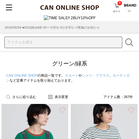
0
BRAND
カート
2026/07/29 ■【お知らせ】ヤマト運輸の配送遅延・停止について
グリーン/緑系
CAN ONLINE SHOP
の商品一覧です。
スカート
や
シャツ・ブラウス
、
カーディガ
ン
など定番アイテムを取り揃えております。
さらに絞り込む
表示変更
アイテム数：
267
件
お気に入り