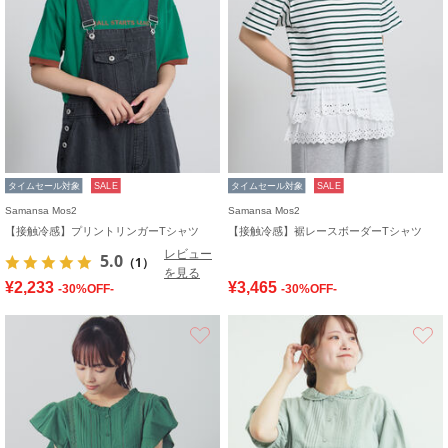
タイムセール対象
SALE
タイムセール対象
SALE
Samansa Mos2
Samansa Mos2
【接触冷感】プリントリンガーTシャツ
【接触冷感】裾レースボーダーTシャツ
レビュー
5.0
（1）
を見る
¥2,233
¥3,465
-30%OFF-
-30%OFF-
お気に入り