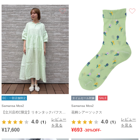
お気に入り
EC・一部店舗限定
タイムセール対象
SALE
Samansa Mos2
Samansa Mos2
【立川店/EC限定】リネンタックパフスリーブワンピース
花柄シアーソックス
レビュー
レビュー
4.0
4.0
（1）
（1）
を見る
を見る
¥17,600
¥693
-30%OFF-