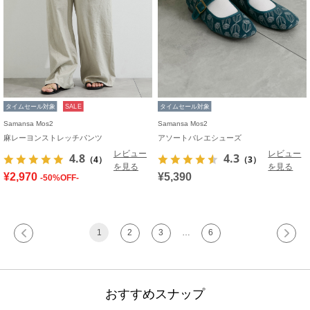
タイムセール対象
SALE
タイムセール対象
Samansa Mos2
Samansa Mos2
麻レーヨンストレッチパンツ
アソートバレエシューズ
レビュー
レビュー
4.8
4.3
（4）
（3）
を見る
を見る
¥2,970
¥5,390
-50%OFF-
1
2
3
…
6
おすすめスナップ