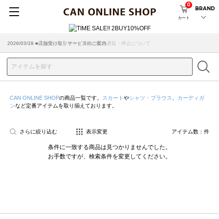
0
BRAND
カート
2026/07/29 ■【お知らせ】ヤマト運輸の配送遅延・停止について
2026/03/18 ■店舗受け取りサービスのご案内
CAN ONLINE SHOP
の商品一覧です。
スカート
や
シャツ・ブラウス
、
カーディガ
ン
など定番アイテムを取り揃えております。
さらに絞り込む
表示変更
アイテム数：
件
条件に一致する商品は見つかりませんでした。
お手数ですが、検索条件を変更してください。