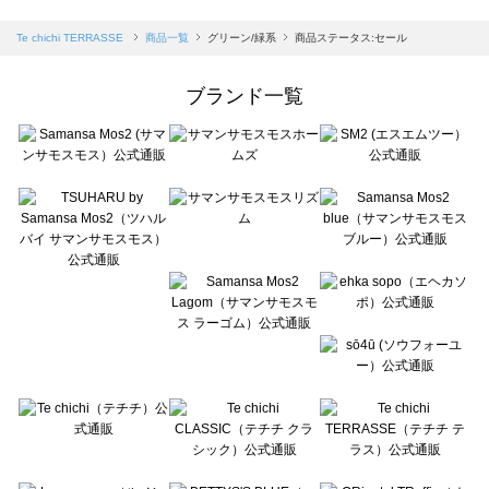
sm2rhythm（サマンサモスモス リズム）の一覧
Samansa Mos2 blue（サマンサモスモス ブルー）の一覧
Te chichi TERRASSE
商品一覧
グリーン/緑系
商品ステータス:セール
Samansa Mos2 Lagom（サマンサモスモス ラーゴム）の一覧
ehka sopo（エヘカソポ）の一覧
ブランド一覧
sō4ū（ソウフォーユー）の一覧
Te chichi（テチチ）の一覧
Te chichi CLASSIC（テチチ クラシック）の一覧
Te chichi TERRASSE（テチチ テラス）の一覧
Lugnoncure（ルノンキュール）の一覧
BETTY'S BLUE（べティーズブルー）の一覧
Wpc.（ワールドパーティー）の一覧