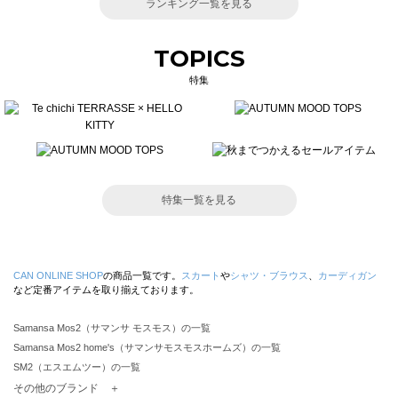
ランキング一覧を見る
TOPICS
特集
特集一覧を見る
CAN ONLINE SHOP
の商品一覧です。
スカート
や
シャツ・ブラウス
、
カーディガン
など定番アイテムを取り揃えております。
Samansa Mos2（サマンサ モスモス）の一覧
Samansa Mos2 home's（サマンサモスモスホームズ）の一覧
SM2（エスエムツー）の一覧
TSUHARU by Samansa Mos2（ツハルバイサマンサモスモス）の一覧
その他のブランド ＋