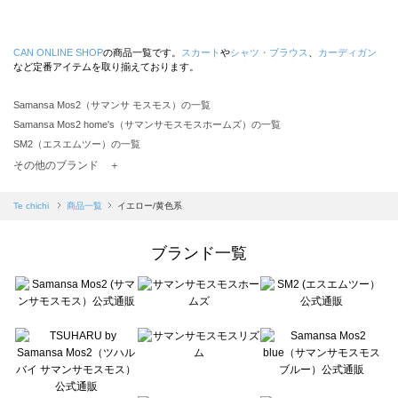
CAN ONLINE SHOP
の商品一覧です。
スカート
や
シャツ・ブラウス
、
カーディガン
など定番アイテムを取り揃えております。
Samansa Mos2（サマンサ モスモス）の一覧
Samansa Mos2 home's（サマンサモスモスホームズ）の一覧
SM2（エスエムツー）の一覧
TSUHARU by Samansa Mos2（ツハルバイサマンサモスモス）の一覧
その他のブランド ＋
sm2rhythm（サマンサモスモス リズム）の一覧
Samansa Mos2 blue（サマンサモスモス ブルー）の一覧
Te chichi
商品一覧
イエロー/黄色系
Samansa Mos2 Lagom（サマンサモスモス ラーゴム）の一覧
ehka sopo（エヘカソポ）の一覧
ブランド一覧
sō4ū（ソウフォーユー）の一覧
Te chichi（テチチ）の一覧
Te chichi CLASSIC（テチチ クラシック）の一覧
Te chichi TERRASSE（テチチ テラス）の一覧
Lugnoncure（ルノンキュール）の一覧
BETTY'S BLUE（べティーズブルー）の一覧
Wpc.（ワールドパーティー）の一覧