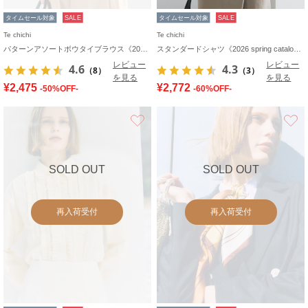
タイムセール対象
SALE
タイムセール対象
SALE
Te chichi
Te chichi
パターンアソートボウタイブラウス《2026 spring catalog item》
スタンダードシャツ《2026 spring catalog item》
レビュー
レビュー
4.6
4.3
（8）
（3）
を見る
を見る
¥2,475
¥2,772
-50%OFF-
-60%OFF-
お気に入り
SOLD OUT
SOLD OUT
再入荷受付
再入荷受付