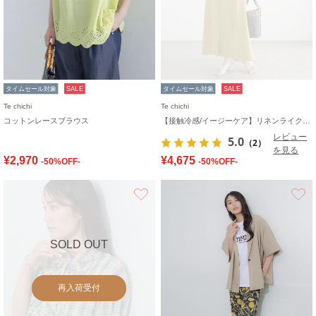
タイムセール対象
SALE
タイムセール対象
SALE
Te chichi
Te chichi
コットンレースブラウス
【接触冷感/イージーケア】リネンライクワンピース
レビュー
5.0
（2）
を見る
¥2,970
¥4,675
-50%OFF-
-50%OFF-
お気に入り
SOLD OUT
再入荷受付