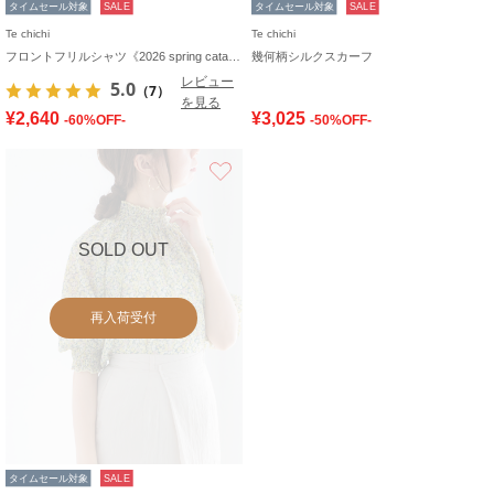
タイムセール対象
SALE
タイムセール対象
SALE
Te chichi
Te chichi
フロントフリルシャツ《2026 spring catalog item》
幾何柄シルクスカーフ
レビュー
5.0
（7）
を見る
¥2,640
¥3,025
-60%OFF-
-50%OFF-
お気に入り
SOLD OUT
再入荷受付
タイムセール対象
SALE