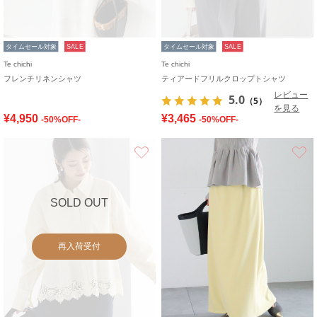
タイムセール対象
SALE
タイムセール対象
SALE
Te chichi
Te chichi
フレンチリネンシャツ
ティアードフリルクロップトシャツ
レビュー
5.0
（5）
を見る
¥4,950
¥3,465
-50%OFF-
-50%OFF-
お気に入り
SOLD OUT
再入荷受付