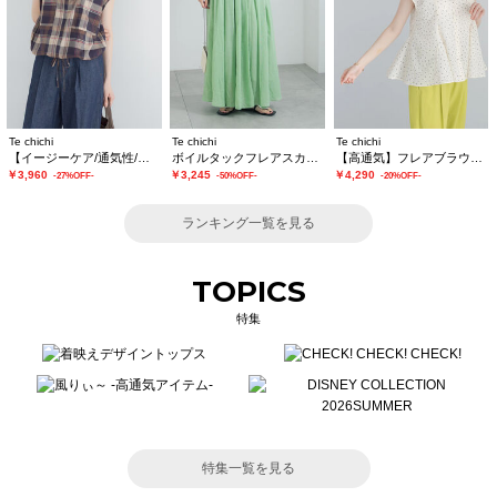
Te chichi
Te chichi
Te chichi
【イージーケア/通気性/マシンウォッシャブル】チェックドロストシャツ
ボイルタックフレアスカート(セットアップ可)
【高通気】フレアブラウス（セットアップ可）
￥3,960
￥3,245
￥4,290
-27%OFF-
-50%OFF-
-20%OFF-
ランキング一覧を見る
TOPICS
特集
特集一覧を見る