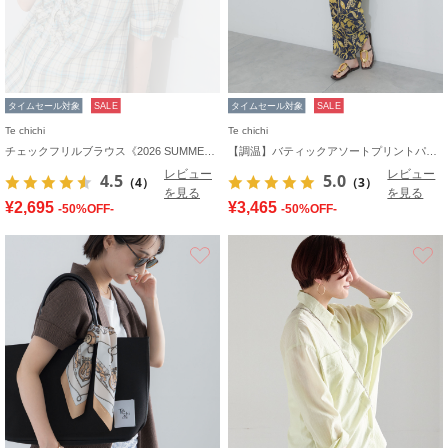
タイムセール対象
SALE
タイムセール対象
SALE
Te chichi
Te chichi
チェックフリルブラウス《2026 SUMMER LOOK item》
【調温】バティックアソートプリントパンツ
レビュー
レビュー
4.5
5.0
（4）
（3）
を見る
を見る
¥2,695
¥3,465
-50%OFF-
-50%OFF-
お気に入り