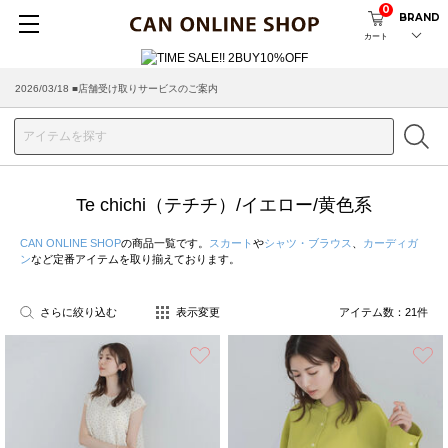
0
BRAND
カート
2026/08/04 ■8/13(木)AM2:00～サイトメンテナンス実施のお知らせ
2026/03/18 ■店舗受け取りサービスのご案内
Te chichi（テチチ）/イエロー/黄色系
CAN ONLINE SHOP
の商品一覧です。
スカート
や
シャツ・ブラウス
、
カーディガ
ン
など定番アイテムを取り揃えております。
さらに絞り込む
表示変更
アイテム数：
21
件
お気に入り