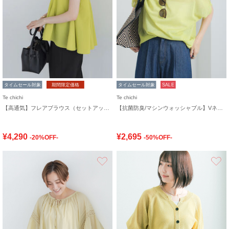
タイムセール対象
期間限定価格
タイムセール対象
SALE
Te chichi
Te chichi
【高通気】フレアブラウス（セットアップ可）
【抗菌防臭/マシンウォッシャブル】Vネックドルマンニット
¥4,290
¥2,695
-20%OFF-
-50%OFF-
お気に入り