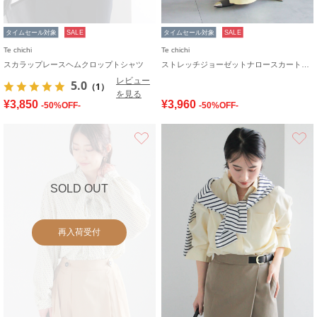
タイムセール対象
SALE
タイムセール対象
SALE
Te chichi
Te chichi
スカラップレースヘムクロップトシャツ
ストレッチジョーゼットナロースカート《2026 spring catalog item》
レビュー
5.0
（1）
を見る
¥3,850
¥3,960
-50%OFF-
-50%OFF-
お気に入り
SOLD OUT
再入荷受付