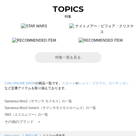
TOPICS
特集
特集一覧を見る
CAN ONLINE SHOP
の商品一覧です。
スカート
や
シャツ・ブラウス
、
カーディガン
など定番アイテムを取り揃えております。
Samansa Mos2（サマンサ モスモス）の一覧
Samansa Mos2 home's（サマンサモスモスホームズ）の一覧
SM2（エスエムツー）の一覧
TSUHARU by Samansa Mos2（ツハルバイサマンサモスモス）の一覧
その他のブランド ＋
sm2rhythm（サマンサモスモス リズム）の一覧
Samansa Mos2 blue（サマンサモスモス ブルー）の一覧
ehka sopo
商品一覧
イエロー/黄色系