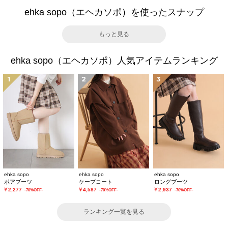
ehka sopo（エヘカソポ）を使ったスナップ
もっと見る
ehka sopo（エヘカソポ）人気アイテムランキング
1
2
3
ehka sopo
ehka sopo
ehka sopo
ボアブーツ
ケープコート
ロングブーツ
￥2,277
￥4,587
￥2,937
-70%OFF-
-70%OFF-
-70%OFF-
ランキング一覧を見る