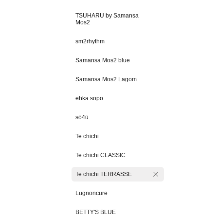
TSUHARU by Samansa
Mos2
sm2rhythm
Samansa Mos2 blue
Samansa Mos2 Lagom
ehka sopo
sō4ū
Te chichi
Te chichi CLASSIC
Te chichi TERRASSE
Lugnoncure
BETTY'S BLUE