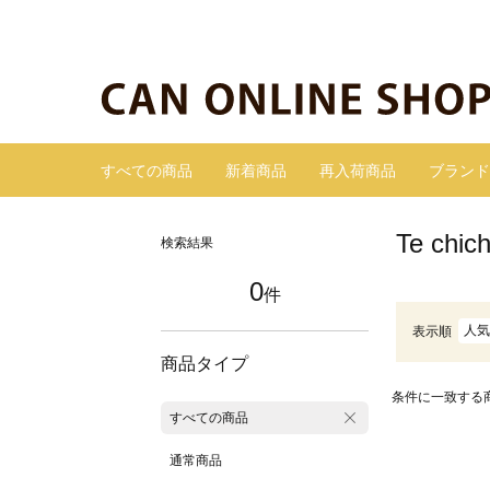
すべての商品
新着商品
再入荷商品
ブランド
Te c
検索結果
0
件
人気
表示順
商品タイプ
条件に一致する
すべての商品
通常商品