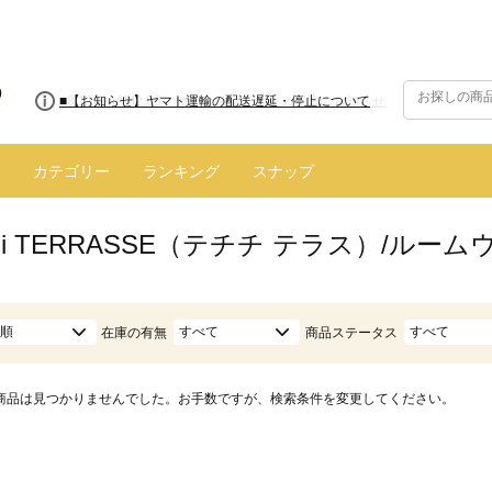
■8/13(木)AM2:00～サイトメンテナンス実施のお知らせ
■【お知らせ】ヤマト運輸の配送遅延・停止について
カテゴリー
ランキング
スナップ
hichi TERRASSE（テチチ テラス）/ルー
順
すべて
すべて
在庫の有無
商品ステータス
商品は見つかりませんでした。お手数ですが、検索条件を変更してください。