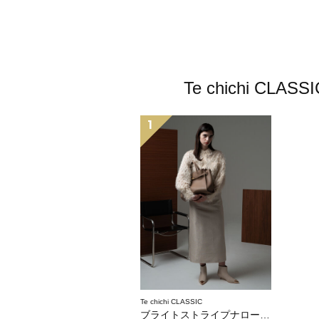
Te chichi
1
Te chichi CLASSIC
ブライトストライプナロースカート《2025winter catalog item》