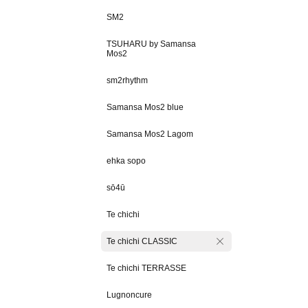
SM2
TSUHARU by Samansa
Mos2
sm2rhythm
Samansa Mos2 blue
Samansa Mos2 Lagom
ehka sopo
sō4ū
Te chichi
Te chichi CLASSIC
Te chichi TERRASSE
Lugnoncure