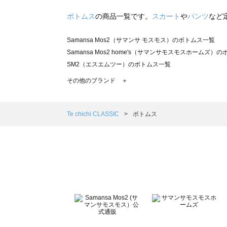
ボトムス
の商品一覧です。
スカート
や
パンツ
など
Samansa Mos2（サマンサ モスモス）のボトムス一覧
Samansa Mos2 home's（サマンサモスモスホームズ）
SM2（エスエムツー）のボトムス一覧
TSUHARU by Samansa Mos2（ツハルバイサマンサ
その他のブランド ＋
sm2rhythm（サマンサモスモス リズム）のボトムス一覧
Samansa Mos2 blue（サマンサモスモス ブルー）のボ
Samansa Mos2 Lagom（サマンサモスモス ラーゴム）
Te chichi CLASSIC
ボトムス
ehka sopo（エヘカソポ）のボトムス一覧
sō4ū（ソウフォーユー）のボトムス一覧
Te chichi（テチチ）のボトムス一覧
Te chichi CLASSIC（テチチ クラシック）のボトムス一覧
Te chichi TERRASSE（テチチ テラス）のボトムス一覧
Lugnoncure（ルノンキュール）のボトムス一覧
BETTY'S BLUE（べティーズブルー）のボトムス一覧
Wpc.（ワールドパーティー）のボトムス一覧