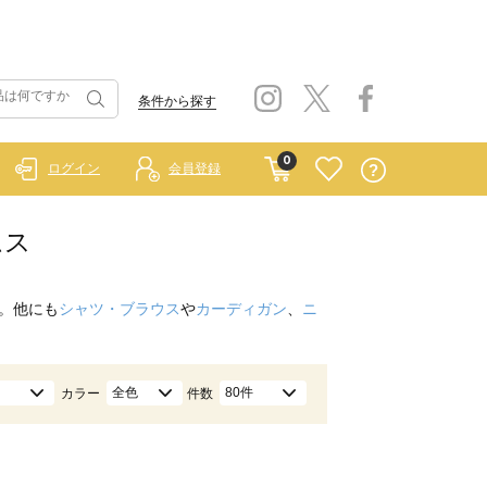
条件から探す
0
ログイン
会員登録
ムス
。他にも
シャツ・ブラウス
や
カーディガン
、
ニ
全色
80件
カラー
件数