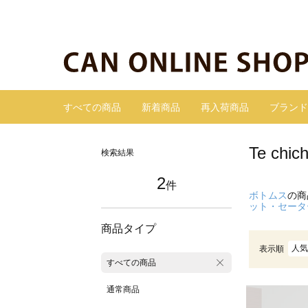
すべての商品
新着商品
再入荷商品
ブランド
Te ch
検索結果
2
件
ボトムス
の商
ット・セータ
商品タイプ
人気
表示順
すべての商品
通常商品