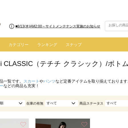
■8/13(木)AM2:00～サイトメンテナンス実施のお知らせ
カテゴリー
ランキング
スナップ
ichi CLASSIC（テチチ クラシック）/ボト
品一覧です。
スカート
や
パンツ
など定番アイテムを取り揃えております
ー
などの商品も充実！
順
すべて
すべて
在庫の有無
商品ステータス
お気に入り
お気に入り