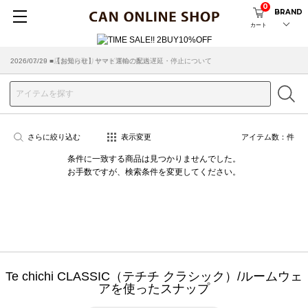
0
BRAND
カート
2026/07/29 ■【お知らせ】ヤマト運輸の配送遅延・停止について
2026/03/18 ■店舗受け取りサービスのご案内
さらに絞り込む
表示変更
アイテム数：
件
条件に一致する商品は見つかりませんでした。
お手数ですが、検索条件を変更してください。
Te chichi CLASSIC（テチチ クラシック）/ルームウェ
アを使ったスナップ