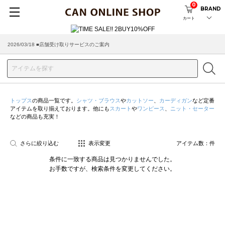
0
BRAND
カート
2026/03/18 ■店舗受け取りサービスのご案内
トップス
の商品一覧です。
シャツ・ブラウス
や
カットソー
、
カーディガン
など定番
アイテムを取り揃えております。他にも
スカート
や
ワンピース
、
ニット・セーター
などの商品も充実！
さらに絞り込む
表示変更
アイテム数：
件
条件に一致する商品は見つかりませんでした。
お手数ですが、検索条件を変更してください。