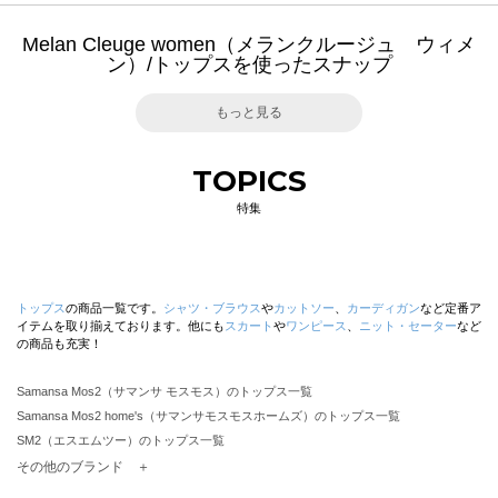
Melan Cleuge women（メランクルージュ ウィメ
ン）/トップスを使ったスナップ
もっと見る
TOPICS
特集
トップス
の商品一覧です。
シャツ・ブラウス
や
カットソー
、
カーディガン
など定番ア
イテムを取り揃えております。他にも
スカート
や
ワンピース
、
ニット・セーター
など
の商品も充実！
Samansa Mos2（サマンサ モスモス）のトップス一覧
Samansa Mos2 home's（サマンサモスモスホームズ）のトップス一覧
SM2（エスエムツー）のトップス一覧
TSUHARU by Samansa Mos2（ツハルバイサマンサモスモス）のトップス一覧
その他のブランド ＋
sm2rhythm（サマンサモスモス リズム）のトップス一覧