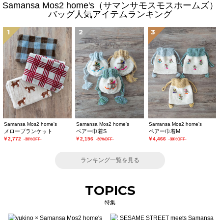
Samansa Mos2 home's（サマンサモスモスホームズ）
バッグ人気アイテムランキング
1
2
3
Samansa Mos2 home's
Samansa Mos2 home's
Samansa Mos2 home's
メローブランケット
ベアー巾着S
ベアー巾着M
￥2,772
￥2,156
￥4,466
-30%OFF-
-30%OFF-
-30%OFF-
ランキング一覧を見る
TOPICS
特集