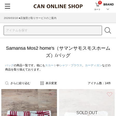
0
BRAND
カート
2026/03/18 ■店舗受け取りサービスのご案内
Samansa Mos2 home's（サマンサモスモスホーム
ズ）/バッグ
バッグ
の商品一覧です。他にも
スカート
や
シャツ・ブラウス
、
カーディガン
などの
商品を取り揃えております。
さらに絞り込む
表示変更
アイテム数：
14
件
お気に入り
SOLD OUT