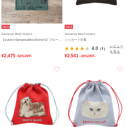
SALE
SALE
Samansa Mos2 home's
Samansa Mos2 home's
【yukino×SamansaMos2home’s】ブローチ付バッグ
ジャガード巾着
レビュー
4.0
（1）
を見る
¥2,475
¥2,541
-50%OFF-
-30%OFF-
お気に入り