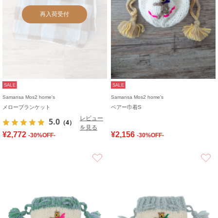
再入荷受付
SALE
SALE
Samansa Mos2 home's
Samansa Mos2 home's
メローブランケット
ベアー巾着S
レビュー
5.0
（4）
を見る
¥2,772
¥2,156
-30%OFF-
-30%OFF-
お気に入り