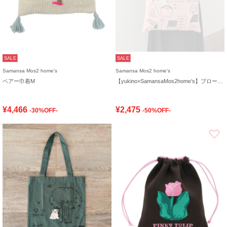
SALE
SALE
Samansa Mos2 home's
Samansa Mos2 home's
ベアー巾着M
【yukino×SamansaMos2home’s】ブローチ付バッグ
¥4,466
¥2,475
-30%OFF-
-50%OFF-
お気に入り