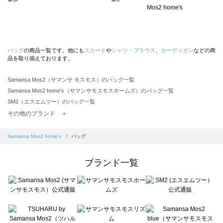
バッグ
の商品一覧です。他にも
スカート
や
シャツ・ブラウス
、
カーディガン
などの商
品を取り揃えております。
Samansa Mos2（サマンサ モスモス）のバッグ一覧
Samansa Mos2 home's（サマンサモスモスホームズ）のバッグ一覧
SM2（エスエムツー）のバッグ一覧
TSUHARU by Samansa Mos2（ツハルバイサマンサモスモス）のバッグ一覧
その他のブランド ＋
sm2rhythm（サマンサモスモス リズム）のバッグ一覧
Samansa Mos2 blue（サマンサモスモス ブルー）のバッグ一覧
Samansa Mos2 home's
バッグ
Samansa Mos2 Lagom（サマンサモスモス ラーゴム）のバッグ一覧
ehka sopo（エヘカソポ）のバッグ一覧
ブランド一覧
sō4ū（ソウフォーユー）のバッグ一覧
Te chichi（テチチ）のバッグ一覧
Te chichi CLASSIC（テチチ クラシック）のバッグ一覧
Te chichi TERRASSE（テチチ テラス）のバッグ一覧
Lugnoncure（ルノンキュール）のバッグ一覧
BETTY'S BLUE（べティーズブルー）のバッグ一覧